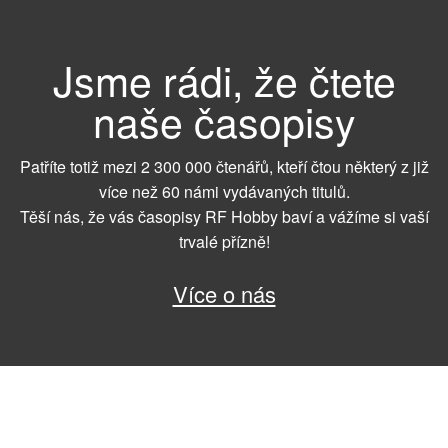
Jsme rádi, že čtete
naše časopisy
Patříte totiž mezi 2 300 000 čtenářů, kteří čtou některý z již
více než 60 námi vydávaných titulů.
Těší nás, že vás časopisy RF Hobby baví a vážíme si vaší
trvalé přízně!
Více o nás