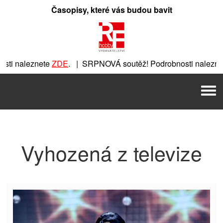
Přeskočit
Časopisy, které vás budou bavit
na
obsah
ti naleznete
ZDE
. | SRPNOVÁ soutěž! Podrobnosti naleznet
ete
ZDE
. | SRPNOVÁ soutěž! Podrobnosti naleznete
ZDE
. |
Men
| SRPNOVÁ soutěž! Podrobnosti naleznete
ZDE
. | SRPNOVÁ 
Vyhozená z televize