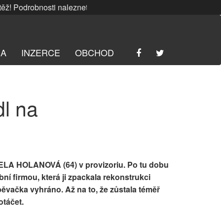
Podrobnosti naleznete
ZDE
. | SRPNOVÁ soutěž! Podrobnost
RA
INZERCE
OBCHOD
l na
CELA HOLANOVÁ (64) v provizoriu. Po tu dobu
bní firmou, která ji zpackala rekonstrukci
ěvačka vyhráno. Až na to, že zůstala téměř
otáčet.