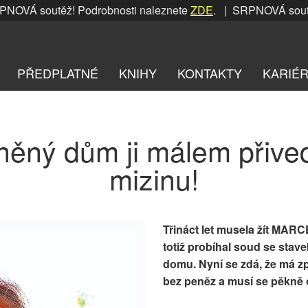
VÁ soutěž! Podrobnosti naleznete
ZDE
. | SRPNOVÁ soutěž! 
PŘEDPLATNÉ
KNIHY
KONTAKTY
KARIÉ
něný dům ji málem přived
mizinu!
Třináct let musela žít MAR
totiž probíhal soud se stave
domu. Nyní se zdá, že má zp
bez peněz a musí se pěkně 