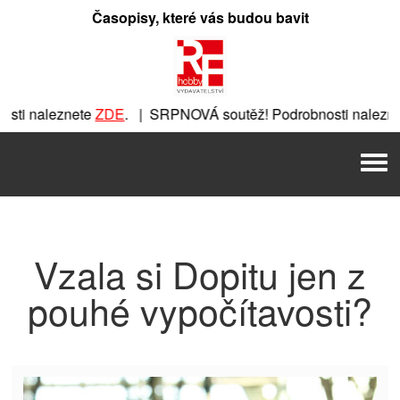
Přeskočit
Časopisy, které vás budou bavit
na
obsah
ti naleznete
ZDE
. | SRPNOVÁ soutěž! Podrobnosti naleznet
ete
ZDE
. | SRPNOVÁ soutěž! Podrobnosti naleznete
ZDE
. |
Men
| SRPNOVÁ soutěž! Podrobnosti naleznete
ZDE
. | SRPNOVÁ 
Vzala si Dopitu jen z
pouhé vypočítavosti?