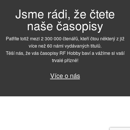
Jsme rádi, že čtete
naše časopisy
Patříte totiž mezi 2 300 000 čtenářů, kteří čtou některý z již
více než 60 námi vydávaných titulů.
Těší nás, že vás časopisy RF Hobby baví a vážíme si vaší
trvalé přízně!
Více o nás