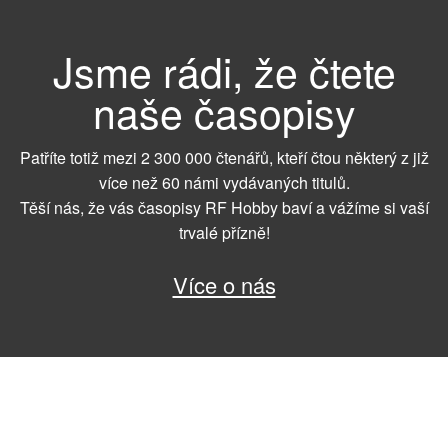
Jsme rádi, že čtete
naše časopisy
Patříte totiž mezi 2 300 000 čtenářů, kteří čtou některý z již
více než 60 námi vydávaných titulů.
Těší nás, že vás časopisy RF Hobby baví a vážíme si vaší
trvalé přízně!
Více o nás