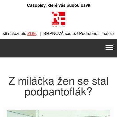
Přeskočit
Časopisy, které vás budou bavit
na
obsah
ti naleznete
ZDE
. | SRPNOVÁ soutěž! Podrobnosti naleznet
nete
ZDE
. | SRPNOVÁ soutěž! Podrobnosti naleznete
ZDE
. |
Men
 | SRPNOVÁ soutěž! Podrobnosti naleznete
ZDE
. | SRPNOVÁ 
Z miláčka žen se stal
podpantoflák?