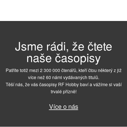
Jsme rádi, že čtete
naše časopisy
Patříte totiž mezi 2 300 000 čtenářů, kteří čtou některý z již
více než 60 námi vydávaných titulů.
Těší nás, že vás časopisy RF Hobby baví a vážíme si vaší
trvalé přízně!
Více o nás