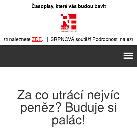
Přeskočit
Časopisy, které vás budou bavit
na
obsah
ti naleznete
ZDE
. | SRPNOVÁ soutěž! Podrobnosti naleznet
nete
ZDE
. | SRPNOVÁ soutěž! Podrobnosti naleznete
ZDE
. |
Men
 | SRPNOVÁ soutěž! Podrobnosti naleznete
ZDE
. | SRPNOVÁ 
Za co utrácí nejvíc
peněz? Buduje si
palác!