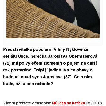
Představitelka populární Vilmy Nyklové ze
seriálu Ulice, herečka Jaroslava Obermaierová
(72) má po vyléčení zlomenin o příjem na další
rok postaráno. Trápí jí jediné, a sice obavy o
budoucí osud syna Jaroslava (37). Co s ním
bude, až tu ona nebude?
Více si přečtete v časopise
Můj čas na kafíčko
25 / 2018.