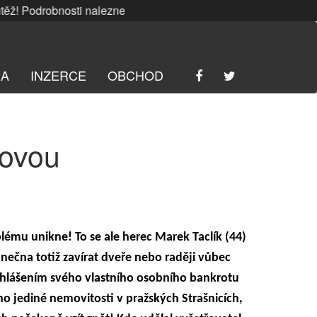
Podrobnosti naleznete
ZDE
. | SRPNOVÁ soutěž! Podrobnost
RA
INZERCE
OBCHOD
dovou
blému unikne! To se ale herec Marek Taclík (44)
ečna totiž zavírat dveře nebo raději vůbec
hlášením svého vlastního osobního bankrotu
eho jediné nemovitosti v pražských Strašnicích,