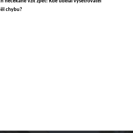
h nečekaně vzít zpět! Kde udělal vyšetřovatel
děl chybu?