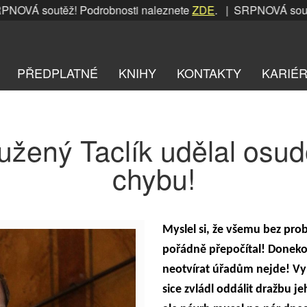
VÁ soutěž! Podrobnosti naleznete
ZDE
. | SRPNOVÁ soutěž! 
PŘEDPLATNÉ
KNIHY
KONTAKTY
KARIÉ
užený Taclík udělal osu
chybu!
Myslel si, že všemu bez pro
pořádně přepočítal! Donekon
neotvírat úřadům nejde! Vy
sice zvládl oddálit dražbu j