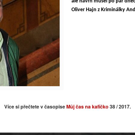
ale návrh musel po pár dnec
Oliver Hajn z Kriminálky An
Více si přečtete v časopise
Můj čas na kafíčko
38 / 2017.