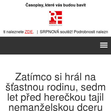
Přeskočit
Časopisy, které vás budou bavit
na
obsah
i naleznete
ZDE
. | SRPNOVÁ soutěž! Podrobnosti naleznet
ete
ZDE
. | SRPNOVÁ soutěž! Podrobnosti naleznete
ZDE
. | 
Men
| SRPNOVÁ soutěž! Podrobnosti naleznete
ZDE
. | SRPNOVÁ s
Zatímco si hrál na
šťastnou rodinu, sedm
let před herečkou tajil
nemanželskou dceru