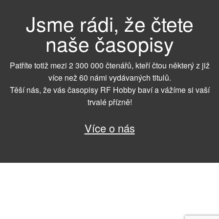
Jsme rádi, že čtete
naše časopisy
Patříte totiž mezi 2 300 000 čtenářů, kteří čtou některý z již
více než 60 námi vydávaných titulů.
Těší nás, že vás časopisy RF Hobby baví a vážíme si vaší
trvalé přízně!
Více o nás