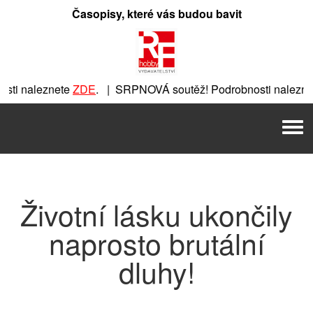
Přeskočit
Časopisy, které vás budou bavit
na
obsah
ti naleznete
ZDE
. | SRPNOVÁ soutěž! Podrobnosti naleznet
ete
ZDE
. | SRPNOVÁ soutěž! Podrobnosti naleznete
ZDE
. |
Men
| SRPNOVÁ soutěž! Podrobnosti naleznete
ZDE
. | SRPNOVÁ 
Životní lásku ukončily
naprosto brutální
dluhy!