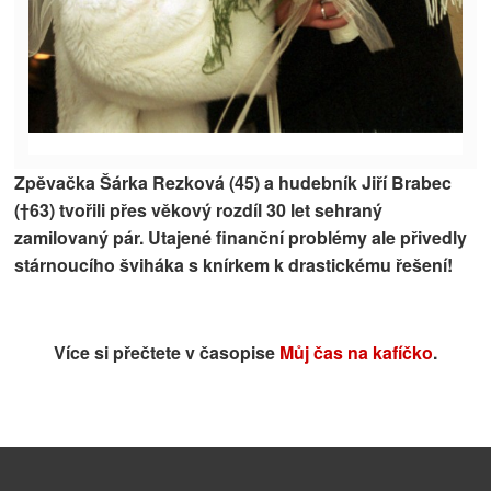
Zpěvačka
Šárka Rezková (45)
a hudebník
Jiří Brabec
(†63)
tvořili přes věkový rozdíl 30 let sehraný
zamilovaný pár. Utajené finanční problémy ale přivedly
stárnoucího šviháka s knírkem k drastickému řešení!
Více si přečtete v časopise
Můj čas na kafíčko
.