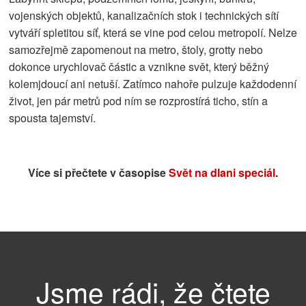
vojenských objektů, kanalizačních stok i technických sítí
vytváří spletitou síť, která se vine pod celou metropolí. Nelze
samozřejmě zapomenout na metro, štoly, grotty nebo
dokonce urychlovač částic a vznikne svět, který běžný
kolemjdoucí ani netuší. Zatímco nahoře pulzuje každodenní
život, jen pár metrů pod ním se rozprostírá ticho, stín a
spousta tajemství.
Více si přečtete v časopise
Svět na dlani speciál
.
Jsme rádi, že čtete