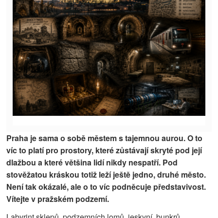
Praha je sama o sobě městem s tajemnou aurou. O to
víc to platí pro prostory, které zůstávají skryté pod její
dlažbou a které většina lidí nikdy nespatří. Pod
stověžatou kráskou totiž leží ještě jedno, druhé město.
Není tak okázalé, ale o to víc podněcuje představivost.
Vítejte v pražském podzemí.
Labyrint sklepů, podzemních lomů, jeskyní, bunkrů,