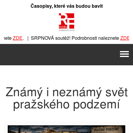
Přeskočit
Časopisy, které vás budou bavit
na
obsah
e
ZDE
. | SRPNOVÁ soutěž! Podrobnosti naleznete
ZDE
. | SR
SRPNOVÁ soutěž! Podrobnosti naleznete
ZDE
. | SRPNOVÁ sou
Men
outěž! Podrobnosti naleznete
ZDE
. | SRPNOVÁ soutěž! Podr
Známý i neznámý svět
pražského podzemí