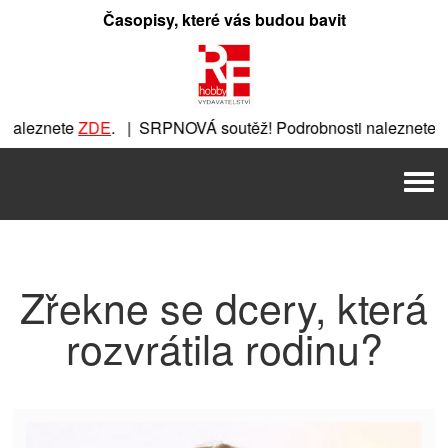
Přeskočit
Časopisy, které vás budou bavit
na
obsah
naleznete
ZDE
. | SRPNOVÁ soutěž! Podrobnosti naleznete
Z
e
ZDE
. | SRPNOVÁ soutěž! Podrobnosti naleznete
ZDE
. | SR
Men
SRPNOVÁ soutěž! Podrobnosti naleznete
ZDE
. | SRPNOVÁ sou
Zřekne se dcery, která
rozvrátila rodinu?