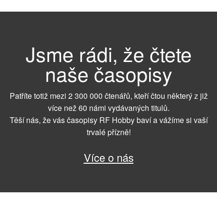
Jsme rádi, že čtete
naše časopisy
Patříte totiž mezi 2 300 000 čtenářů, kteří čtou některý z již
více než 60 námi vydávaných titulů.
Těší nás, že vás časopisy RF Hobby baví a vážíme si vaší
trvalé přízně!
Více o nás