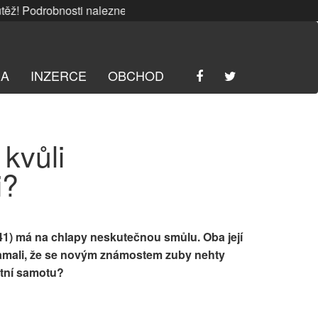
 Podrobnosti naleznete
ZDE
. | SRPNOVÁ soutěž! Podrobnost
RA
INZERCE
OBCHOD
kvůli
i?
) má na chlapy neskutečnou smůlu. Oba její
zklamali, že se novým známostem zuby nehty
otní samotu?