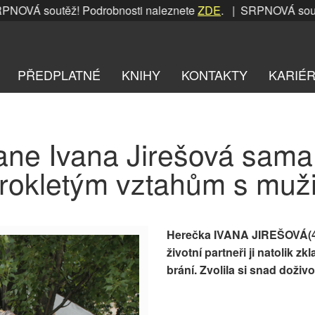
OVÁ soutěž! Podrobnosti naleznete
ZDE
. | SRPNOVÁ soutěž!
PŘEDPLATNÉ
KNIHY
KONTAKTY
KARIÉ
ane Ivana Jirešová sama 
rokletým vztahům s muž
Herečka IVANA JIREŠOVÁ(41
životní partneři ji natolik 
brání. Zvolila si snad doživ