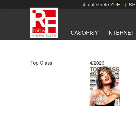
Přeskočit
SRPNOVÁ soutěž! Podrobnosti naleznete
ZDE
. | SRPNO
na
obsah
ČASOPISY
INTERNET
Top Class
4/2026