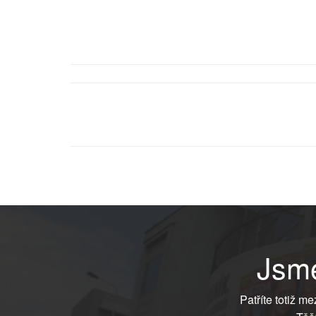
Jsme
Patříte totiž m