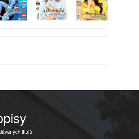
opisy
dávaných titulů.