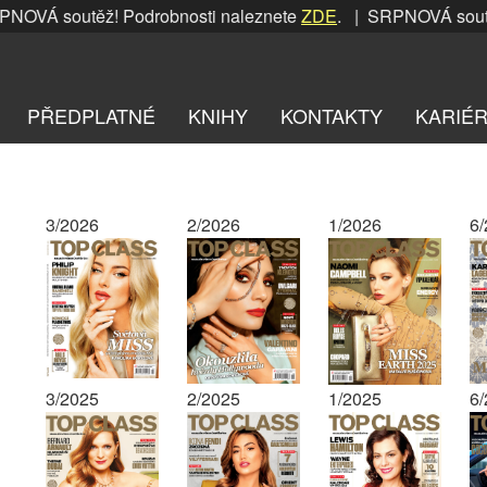
VÁ soutěž! Podrobnosti naleznete
ZDE
. | SRPNOVÁ soutěž! 
PŘEDPLATNÉ
KNIHY
KONTAKTY
KARIÉ
3/2026
2/2026
1/2026
6
3/2025
2/2025
1/2025
6