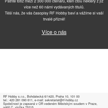
Patříte totiž mezi 2 300 000 čtenářů, kteří čtou některý z již
více než 60 námi vydávaných titulů.
Těší nás, že vás časopisy RF Hobby baví a vážíme si vaší
trvalé přízně!
Více o nás
RF Hobby s.r.o., Bohdalecká 6/1420, Praha 10, 101 00
tel.: 420 281 090 611, e-mail: sekretariat@rf-hobby.cz
Společnost je zapsaná v OR vedeném Městským soudem v Praze,
oddíl C, vložka 75215