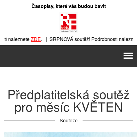
Přeskočit
Časopisy, které vás budou bavit
na
obsah
 naleznete
ZDE
. | SRPNOVÁ soutěž! Podrobnosti naleznete
te
ZDE
. | SRPNOVÁ soutěž! Podrobnosti naleznete
ZDE
. | S
Men
 SRPNOVÁ soutěž! Podrobnosti naleznete
ZDE
. | SRPNOVÁ so
Předplatitelská soutěž
pro měsíc KVĚTEN
Soutěže