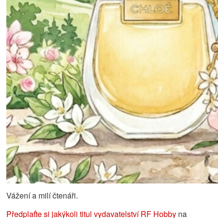
Vážení a milí čtenáři.
Předplaťte si jakýkoli titul vydavatelství RF Hobby
na