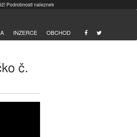
Podrobnosti naleznete
ZDE
. | SRPNOVÁ soutěž! Podrobnost
RA
INZERCE
OBCHOD
čko č.