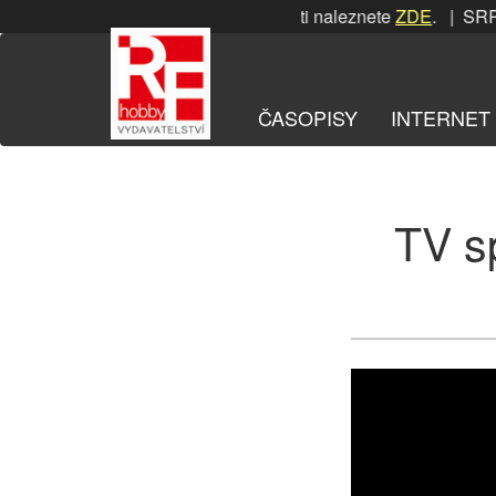
Přeskočit
SRPNOVÁ soutěž! Podrobnosti naleznete
ZDE
. | SRPNO
na
obsah
ČASOPISY
INTERNET
TV sp