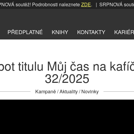
VÁ soutěž! Podrobnosti naleznete
ZDE
. | SRPNOVÁ soutěž! 
PŘEDPLATNÉ
KNIHY
KONTAKTY
KARIÉ
ot titulu Můj čas na kafí
32/2025
Kampaně
/
Aktuality
/
Novinky