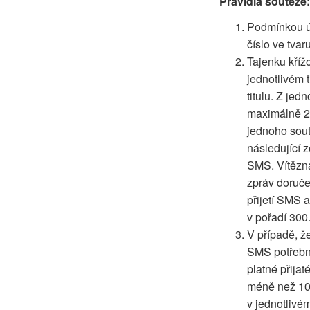
Pravidla soutěže:
Podmínkou úč
číslo ve tva
Tajenku kříž
jednotlivém 
titulu. Z je
maximálně 20
jednoho sout
následující 
SMS. Vítězn
zpráv doruč
přijetí SMS 
v pořadí 300
V případě, ž
SMS potřebný
platné přija
méně než 100
v jednotlivé