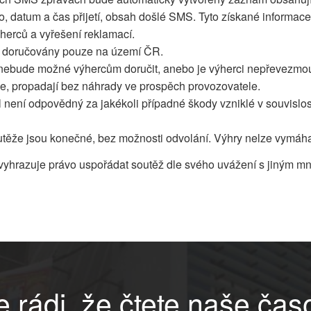
slo, datum a čas přijetí, obsah došlé SMS. Tyto získané informa
ýherců a vyřešení reklamací.
 doručovány pouze na území ČR.
 nebude možné výhercům doručit, anebo je výherci nepřevezmo
e, propadají bez náhrady ve prospěch provozovatele.
 není odpovědný za jakékoli případné škody vzniklé v souvislos
těže jsou konečné, bez možnosti odvolání. Výhry nelze vymáha
vyhrazuje právo uspořádat soutěž dle svého uvážení s jiným mno
 rádi, že čtete naše čas