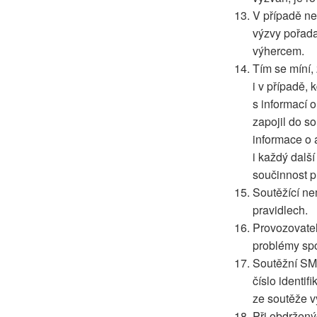
V případě ne
výzvy pořada
výhercem.
Tím se míní,
i v případě,
s informací o
zapojil do so
informace o 
i každý dalš
součinnost p
Soutěžící ne
pravidlech.
Provozovatel
problémy sp
Soutěžní SMS
číslo identi
ze soutěže v
Při obdržen