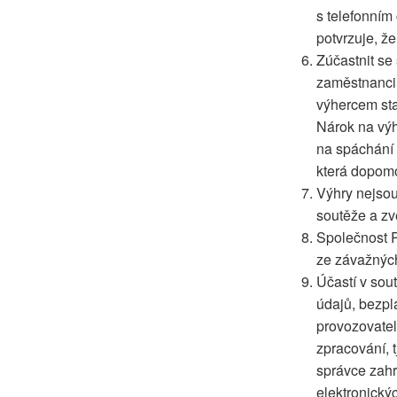
s telefonním
potvrzuje, ž
Zúčastnit se
zaměstnanci 
výhercem sta
Nárok na výh
na spáchání 
která dopomo
Výhry nejsou
soutěže a zv
Společnost R
ze závažných
Účastí v sou
údajů, bezpl
provozovate
zpracování, 
správce zahrn
elektronický