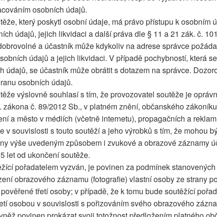
acováním osobních údajů.
těže, který poskytl osobní údaje, má právo přístupu k osobním 
ch údajů, jejich likvidaci a další práva dle § 11 a 21 zák. č. 1
dobrovolné a účastník může kdykoliv na adrese správce požáda
sobních údajů a jejich likvidaci. V případě pochybností, která s
h údajů, se účastník může obrátit s dotazem na správce. Dozo
ranu osobních údajů.
těže výslovně souhlasí s tím, že provozovatel soutěže je oprávn
l. zákona č. 89/2012 Sb., v platném znění, občanského zákoníku
ení a město v médiích (včetně internetu), propagačních a rekla
e v souvislosti s touto soutěží a jeho výrobků s tím, že mohou b
ány výše uvedeným způsobem i zvukové a obrazové záznamy úč
 5 let od ukončení soutěže.
ěžící pořadatelem vyzván, je povinen za podmínek stanovenýc
zení obrazového záznamu (fotografie) vlastní osoby ze strany po
pověřené třetí osoby; v případě, že k tomu bude soutěžící pořad
etí osobou v souvislosti s pořizováním svého obrazového zázna
ovněž povinen prokázat svoji totožnost předložením platného o