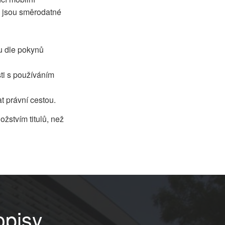
ce jsou směrodatné
u dle pokynů
ti s používáním
t právní cestou.
žstvím titulů, než
opisy