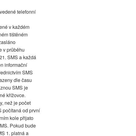
uvedené telefonní
edené v každém
šném tištěném
 zasláno
e v průběhu
 21. SMS a každá
ěn informační
třednictvím SMS
azeny dle času
těznou SMS je
né křížovce.
, než je počet
 počítaná od první
ním kole přijato
 SMS. Pokud bude
S 1. platná a