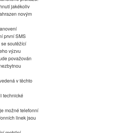
nutí jakékoliv
 nahrazen novým
tanovení
ení první SMS
 se soutěžící
jeho výzvu
 bude považován
 nezbytnou
uvedená v těchto
i technické
 je možné telefonní
onních linek jsou
cí mobilní