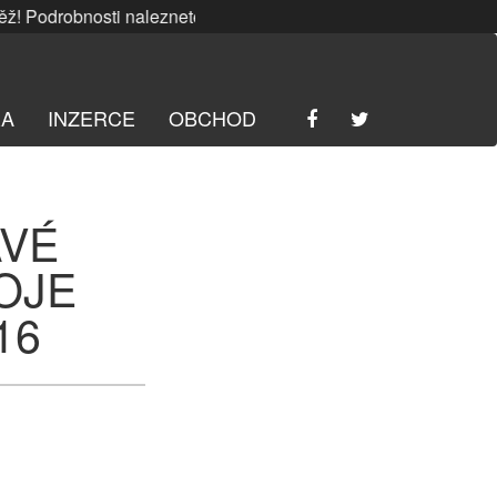
bnosti naleznete
ZDE
. | SRPNOVÁ soutěž! Podrobnosti nale
RA
INZERCE
OBCHOD
AVÉ
OJE
16