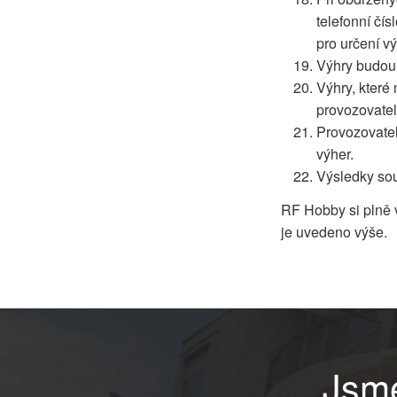
telefonní čí
pro určení v
Výhry budou
Výhry, které
provozovatel
Provozovatel
výher.
Výsledky sou
RF Hobby si plně 
je uvedeno výše.
Jsme