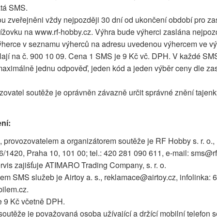
atá SMS.
u zveřejněni vždy nejpozději 30 dní od ukončení období pro zas
řížovku na www.rf-hobby.cz. Výhra bude výherci zaslána nejpoz
výherce v seznamu výherců na adresu uvedenou výhercem ve v
ají na č. 900 10 09. Cena 1 SMS je 9 Kč vč. DPH. V každé SM
maximálně jednu odpověď, jeden kód a jeden výběr ceny dle za
ovatel soutěže je oprávněn závazně určit správné znění tajenk
ní:
 provozovatelem a organizátorem soutěže je RF Hobby s. r. o.,
/1420, Praha 10, 101 00; tel.: 420 281 090 611, e-mail: sms@r
rvis zajišťuje ATIMARO Trading Company, s. r. o.
em SMS služeb je Airtoy a. s., reklamace@airtoy.cz, infolinka: 
ilem.cz.
 9 Kč včetně DPH.
outěže je považovaná osoba užívající a držící mobilní telefon 