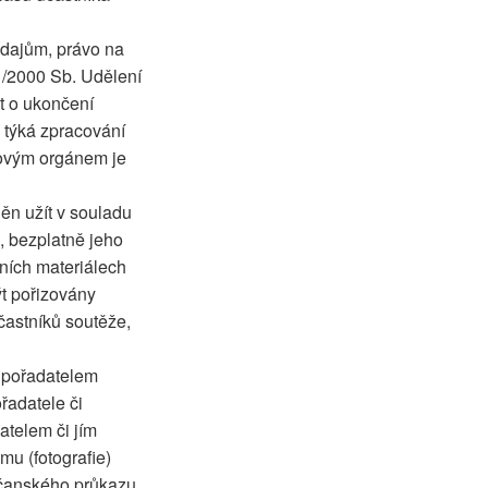
údajům, právo na
01/2000 Sb. Udělení
t o ukončení
e týká zpracování
rovým orgánem je
ěn užít v souladu
, bezplatně jeho
mních materiálech
ýt pořizovány
astníků soutěže,
h pořadatelem
řadatele či
atelem či jím
mu (fotografie)
bčanského průkazu.