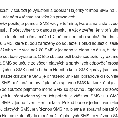
asti v soutěži je vyluštění a odeslání tajenky formou SMS na 
ru určeném v těchto soutěžních pravidlech.
ovky posílejte pomocí SMS vždy v termínu, tvaru a na číslo uv
titulu. Počet výher pro danou tajenku je vždy zveřejněn v příslu
dnoho telefonního čísla může být během jednoho soutěžního dne
 SMS, které budou zařazeny do soutěže. Pokud soutěžící zašl
ěžního dne více než 20 SMS z jednoho telefonního čísla, bude
ze soutěže vyřazena. O této skutečnosti bude soutěžící vyrozum
á SMS se určuje ze všech platných a správných odpovědí pros
ených do SMS centra během Herního kola. SMS zprávy jsou seř
a každé doručené SMS je přiřazeno unikátní pořadové číslo. Ví
. SMS počítaná od první platné a správné SMS ke konkrétní plat
e do soutěže přijmeme méně SMS se správnou tajenkou křížovky
ch k určení všech výherních pořadí, je vítěznou SMS 100. SMS
té SMS v jednotlivém Herním kole. Pokud bude v jednotlivém Her
 platných SMS, je vítěznou SMS 10. platná a správná přijatá
m Herním kole přijato méně než 10 platných SMS, je vítěznou SM