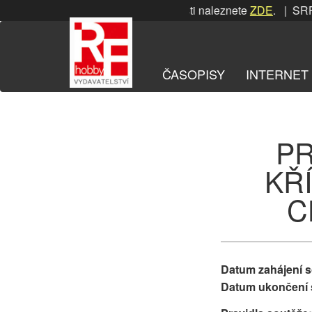
Přeskočit
SRPNOVÁ soutěž! Podrobnosti naleznete
ZDE
. | SRPNOVÁ so
na
obsah
ČASOPISY
INTERNET
PR
KŘ
C
Datum zahájení s
Datum ukončení s