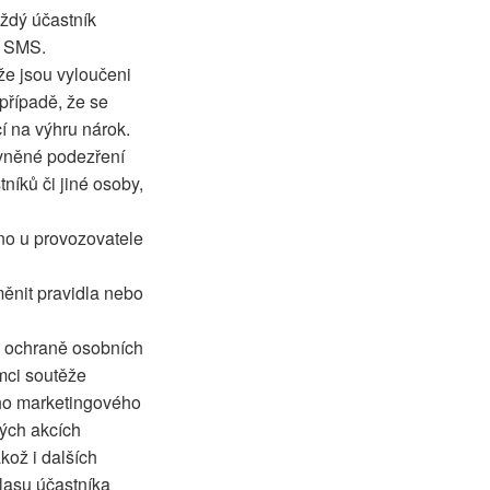
aždý účastník
á SMS.
že jsou vyloučeni
případě, že se
í na výhru nárok.
ávněné podezření
íků či jiné osoby,
no u provozovatele
měnit pravidla nebo
o ochraně osobních
mci soutěže
ho marketingového
vých akcích
kož i dalších
hlasu účastníka