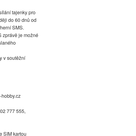
ílání tajenky pro
ději do 60 dnů od
ýherní SMS.
S zprávě je možné
slaného
y v soutěžní
f-hobby.cz
602 777 555,
se SIM kartou