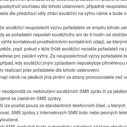
poskytnutí souhlasu dle tohoto ustanovení, případně neuposlech
tele dle předchozí věty ztrácí soutěžící na výhru nárok a bude
 že soutěžící neuposlechl výzvu pořadatele ve smyslu tohoto us
 kdy se pořadateli nepodaří soutěžícího ani do 5 hodin od obdrž
 výhře kontaktovat prostřednictvím kontaktních údajů, se kterými
utěže, popř. pokud v téže lhůtě soutěžící nezašle pořadateli na 
adrese pro zaslání výhry. Za neuposlechnutí výzvy pořadatele
í případ, kdy soutěžící jiným způsobem neposkytuje přiměřenou
ro realizaci práv pořadatele dle tohoto ustanovení.
mají nárok na jakákoli jiná plnění ze strany provozovatele než 
 neodpovídá za nedoručení soutěžních SMS zpráv či za jakékol
ojené se zasláním SMS zprávy.
 lze posílat pouze ze standardních telefonních čísel, u kterých
fikovat. SMS zprávy z internetových SMS brán nebo pevných telef
yloučené.
ých SMS zprávách bude automaticky vytvořený záznam obsahují