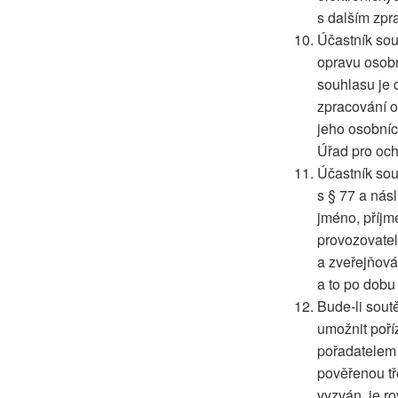
s dalším zpr
Účastník sou
opravu osobní
souhlasu je 
zpracování o
jeho osobníc
Úřad pro och
Účastník sou
s § 77 a nás
jméno, příjm
provozovatel
a zveřejňov
a to po dobu
Bude-li sout
umožnit poří
pořadatelem 
pověřenou tř
vyzván, je r