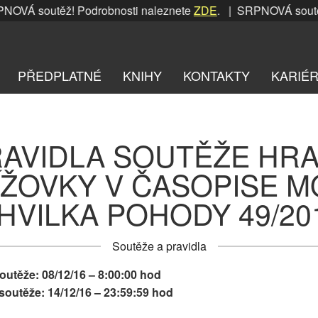
utěž! Podrobnosti naleznete
ZDE
. | SRPNOVÁ soutěž! Podro
PŘEDPLATNÉ
KNIHY
KONTAKTY
KARIÉ
AVIDLA SOUTĚŽE HR
ÍŽOVKY V ČASOPISE M
HVILKA POHODY 49/20
Soutěže a pravidla
outěže: 08/12/16 – 8:00:00 hod
outěže: 14/12/16 – 23:59:59 hod