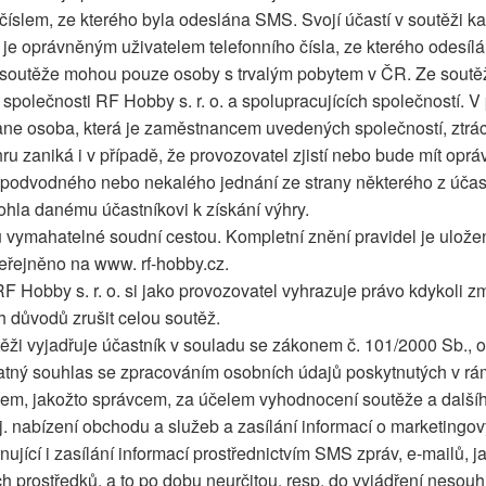
 číslem, ze kterého byla odeslána SMS. Svojí účastí v soutěži k
e je oprávněným uživatelem telefonního čísla, ze kterého odesíl
 soutěže mohou pouze osoby s trvalým pobytem v ČR. Ze soutě
společnosti RF Hobby s. r. o. a spolupracujících společností. V 
ne osoba, která je zaměstnancem uvedených společností, ztrác
ru zaniká i v případě, že provozovatel zjistí nebo bude mít opr
podvodného nebo nekalého jednání ze strany některého z účastn
hla danému účastníkovi k získání výhry.
 vymahatelné soudní cestou. Kompletní znění pravidel je ulože
eřejněno na www. rf-hobby.cz.
F Hobby s. r. o. si jako provozovatel vyhrazuje právo kdykoli z
 důvodů zrušit celou soutěž.
těži vyjadřuje účastník v souladu se zákonem č. 101/2000 Sb., 
atný souhlas se zpracováním osobních údajů poskytnutých v rá
lem, jakožto správcem, za účelem vyhodnocení soutěže a další
tj. nabízení obchodu a služeb a zasílání informací o marketingo
ující i zasílání informací prostřednictvím SMS zpráv, e-mailů, ja
ch prostředků, a to po dobu neurčitou, resp. do vyjádření nesou