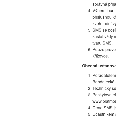
správná přij
Výherci budo
příslušnou k
zveřejnění 
SMS se posíl
zaslat vždy 
tvaru SMS.
Pouze provoz
křížovce.
Obecná ustanove
Pořadatelem,
Bohdalecká 6
Technický se
Poskytovatel
www.platmob
Cena SMS je
Účastníkem s