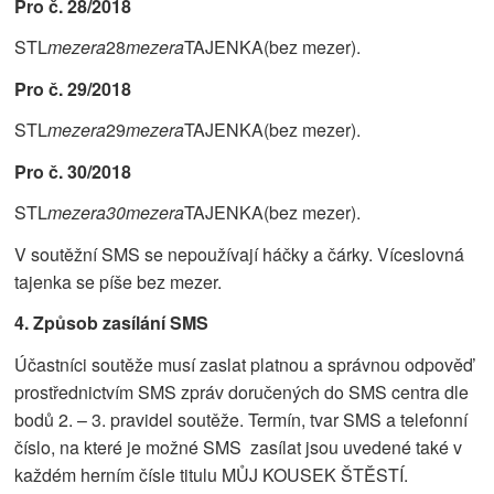
Pro č. 28/2018
STL
mezera
28
mezera
TAJENKA(bez mezer).
Pro č. 29/2018
STL
mezera
29
mezera
TAJENKA(bez mezer).
Pro č. 30/2018
STL
mezera30
mezera
TAJENKA(bez mezer).
V soutěžní SMS se nepoužívají háčky a čárky. Víceslovná
tajenka se píše bez mezer.
4. Způsob zasílání SMS
Účastníci soutěže musí zaslat platnou a správnou odpověď
prostřednictvím SMS zpráv doručených do SMS centra dle
bodů 2. – 3. pravidel soutěže. Termín, tvar SMS a telefonní
číslo, na které je možné SMS zasílat jsou uvedené také v
každém herním čísle titulu MŮJ KOUSEK ŠTĚSTÍ.