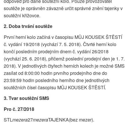
odpověď pro dané soutěžní kolo. Pouze provozovatel
soutěže je oprávněn závazně určit správné znění tajenky v
soutěžní křížovce.
2. Doba trvání soutěže
První herní kolo začíná v časopisu MŮJ KOUSEK ŠTĚSTÍ
č. vydání 19/2018 (vychází 7. 5. 2018). Čtvrté herní kolo
končí posledním prodejním dnem č. vydání 26/2018
(vychází 25. 6. 2018), přičemž poslední prodejní den je 1. 7.
2018). V jednotlivých čtyřech herních kolech je možné SMS
zasílat od 8:00:00 hodin prvního prodejního dne do
23:59:59 hodin posledního herního dne jednotlivých
soutěžních čísel časopisu MŮJ KOUSEK ŠTĚSTÍ.
3. Tvar soutěžní SMS
Pro č. 27/2018
STL
mezera
27
mezera
TAJENKA(bez mezer).