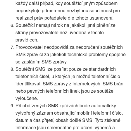
každý další případ, kdy soutěžící jiným způsobem
neposkytuje přiměřenou nezbytnou součinnost pro
realizaci práv pořadatele dle tohoto ustanovení.
Soutěžící nemají nárok na jakákoli jiná plnění ze
strany provozovatele než uvedená v těchto
pravidlech.
Provozovatel neodpovídá za nedoručení soutěžních
SMS zpráv či za jakékoli technické problémy spojené
se zasláním SMS zprávy.
Soutěžní SMS lze posílat pouze ze standardních
telefonních čísel, u kterých je možné telefonní číslo
identifikovat. SMS zprávy z internetových SMS brán
nebo pevných telefonních linek jsou ze soutěže
vyloučené.
Při obdržených SMS zprávách bude automaticky
vytvořený záznam obsahující mobilní telefonní číslo,
datum a čas přijetí, obsah došlé SMS. Tyto získané
informace jsou směrodatné pro určení výherců a