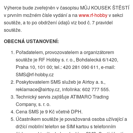
Výherce bude zveřejněn v časopisu MŮJ KOUSEK ŠTĚSTÍ
v prvním možném čísle vydání a na
www.rf-hobby
v sekci
soutěže, a to po obdržení údajů viz bod č. 7 pravidel
soutěže.
OBECNÁ USTANOVENÍ:
Pořadatelem, provozovatelem a organizátorem
soutěže je RF Hobby s. r. o., Bohdalecká 6/1420,
Praha 10, 101 00; tel.: 420 281 090 611, e-mail:
SMS@rf-hobby.cz
Poskytovatelem SMS služeb je Airtoy a. s.,
reklamace@airtoy.cz, infolinka: 602 777 555.
Technický servis zajišťuje ATIMARO Trading
Company, s. r. o.
Cena SMS je 9 Kč včetně DPH.
Účastníkem soutěže je považovaná osoba užívající a
držící mobilní telefon se SIM kartou s telefonním