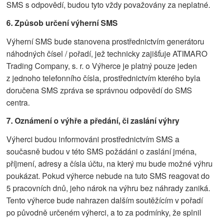
SMS s odpovědí, budou tyto vždy považovány za neplatné.
6. Způsob určení výherní SMS
Výherní SMS bude stanovena prostřednictvím generátoru
náhodných čísel / pořadí, jež technicky zajišťuje ATIMARO
Trading Company, s. r. o Výherce je platný pouze jeden
z jednoho telefonního čísla, prostřednictvím kterého byla
doručena SMS zpráva se správnou odpovědí do SMS
centra.
7.
Oznámení o výhře a předání, či zaslání výhry
Výherci budou informováni prostřednictvím SMS a
současně budou v této SMS požádáni o zaslání jména,
příjmení, adresy a čísla účtu, na který mu bude možné výhru
poukázat. Pokud výherce nebude na tuto SMS reagovat do
5 pracovních dnů, jeho nárok na výhru bez náhrady zaniká.
Tento výherce bude nahrazen dalším soutěžícím v pořadí
po původně určeném výherci, a to za podmínky, že splnil