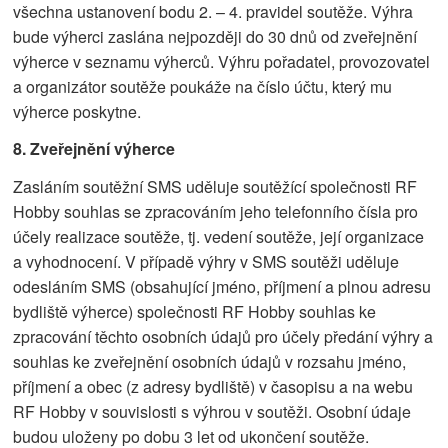
všechna ustanovení bodu 2. – 4. pravidel soutěže. Výhra
bude výherci zaslána nejpozději do 30 dnů od zveřejnění
výherce v seznamu výherců. Výhru pořadatel, provozovatel
a organizátor soutěže poukáže na číslo účtu, který mu
výherce poskytne.
8.
Zveřejnění výherce
Zasláním soutěžní SMS uděluje soutěžící společnosti RF
Hobby souhlas se zpracováním jeho telefonního čísla pro
účely realizace soutěže, tj. vedení soutěže, její organizace
a vyhodnocení. V případě výhry v SMS soutěži uděluje
odesláním SMS (obsahující jméno, příjmení a plnou adresu
bydliště výherce) společnosti RF Hobby souhlas ke
zpracování těchto osobních údajů pro účely předání výhry a
souhlas ke zveřejnění osobních údajů v rozsahu jméno,
příjmení a obec (z adresy bydliště) v časopisu a na webu
RF Hobby v souvislosti s výhrou v soutěži. Osobní údaje
budou uloženy po dobu 3 let od ukončení soutěže.