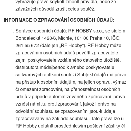
vyhrazuje právo kdykoli změnit pravidla, nebo ze
závažných důvodů zrušit celou soutěž.
INFORMACE O ZPRACOVÁNÍ OSOBNÍCH ÚDAJŮ:
Správce osobních údajů: RF HOBBY s.r.o., se sídlem
Bohdalecká 1420/6, Michle, 101 00 Praha 10, IČO:
261 55 672 (dále jen „RF Hobby“). RF Hobby může
zpracováním osobních údajů pověřit zpracovatele,
zejm. poskytovatele vzdáleného datového úložiště,
distributora médií/periodik a/nebo poskytovatele
softwarových aplikací soutěží.Subjekt údajů má právo
na přístup k osobním údajům, na jejich opravu, výmaz
či omezení zpracování, na přenositelnost osobních
údajů v případě automatizovaného zpracování, právo
vznést námitku proti zpracování, jakož i právo na
odvolání souhlasu se zpracováním, jsou-li údaje
zpracovávány na základě souhlasu. Tato práva lze u
RF Hobby uplatnit prostřednictvím poštovní zásilky či