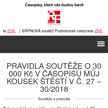
Přeskočit
Časopisy, které vás budou bavit
na
obsah
e
ZDE
. | SRPNOVÁ soutěž! Podrobnosti naleznete
ZDE
. | SR
SRPNOVÁ soutěž! Podrobnosti naleznete
ZDE
. | SRPNOVÁ so
Men
outěž! Podrobnosti naleznete
ZDE
. | SRPNOVÁ soutěž! Pod
PRAVIDLA SOUTĚŽE O 30
000 Kč V ČASOPISU MŮJ
KOUSEK ŠTĚSTÍ V Č. 27 –
30/2018
Soutěže a pravidla