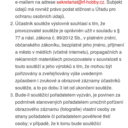
e-mailem na adrese
sekretariat@rf-hobby.cz
. Subjekt
údajů má rovněž právo podat stížnost u Úřadu pro
ochranu osobních údajů.
Účastník soutěže výslovně souhlasí s tím, že
provozovatel soutěže je oprávněn užít v souladu s §
77 a násl. zákona č. 89/2012 Sb., v platném znění,
občanského zákoníku, bezplatně jeho jméno, příjmení
a město v médiích (včetně internetu), propagačních a
reklamních materiálech provozovatele v souvislosti s
touto soutěží a jeho výrobků s tím, že mohou být
pořizovány a zveřejňovány výše uvedeným
způsobem i zvukové a obrazové záznamy účastníků
soutěže, a to po dobu 3 let od ukončení soutěže.
Bude-li soutěžící pořadatelem vyzván, je povinen za
podmínek stanovených pořadatelem umožnit pořízení
obrazového záznamu (fotografie) vlastní osoby ze
strany pořadatele či pořadatelem pověřené třetí
osoby; v případě, že k tomu bude soutěžící