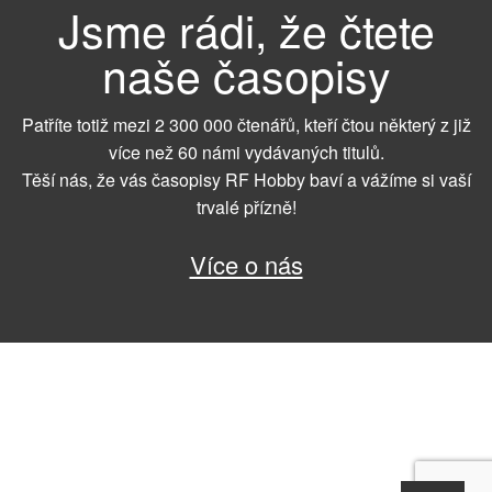
Jsme rádi, že čtete
naše časopisy
Patříte totiž mezi 2 300 000 čtenářů, kteří čtou některý z již
více než 60 námi vydávaných titulů.
Těší nás, že vás časopisy RF Hobby baví a vážíme si vaší
trvalé přízně!
Více o nás