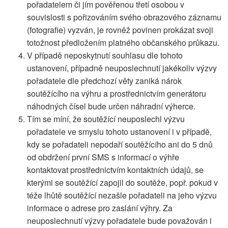
pořadatelem či jím pověřenou třetí osobou v
souvislosti s pořizováním svého obrazového záznamu
(fotografie) vyzván, je rovněž povinen prokázat svoji
totožnost předložením platného občanského průkazu.
V případě neposkytnutí souhlasu dle tohoto
ustanovení, případně neuposlechnutí jakékoliv výzvy
pořadatele dle předchozí věty zaniká nárok
soutěžícího na výhru a prostřednictvím generátoru
náhodných čísel bude určen náhradní výherce.
Tím se míní, že soutěžící neuposlechl výzvu
pořadatele ve smyslu tohoto ustanovení i v případě,
kdy se pořadateli nepodaří soutěžícího ani do 5 dnů
od obdržení první SMS s informací o výhře
kontaktovat prostřednictvím kontaktních údajů, se
kterými se soutěžící zapojil do soutěže, popř. pokud v
téže lhůtě soutěžící nezašle pořadateli na jeho výzvu
informace o adrese pro zaslání výhry. Za
neuposlechnutí výzvy pořadatele bude považován i