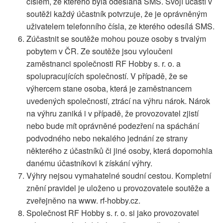
číslem, ze kterého byla odeslána SMS. Svojí účastí v
soutěži každý účastník potvrzuje, že je oprávněným
uživatelem telefonního čísla, ze kterého odesílá SMS.
Zúčastnit se soutěže mohou pouze osoby s trvalým
pobytem v ČR. Ze soutěže jsou vyloučeni
zaměstnanci společnosti RF Hobby s. r. o. a
spolupracujících společností. V případě, že se
výhercem stane osoba, která je zaměstnancem
uvedených společností, ztrácí na výhru nárok. Nárok
na výhru zaniká i v případě, že provozovatel zjistí
nebo bude mít oprávněné podezření na spáchání
podvodného nebo nekalého jednání ze strany
některého z účastníků či jiné osoby, která dopomohla
danému účastníkovi k získání výhry.
Výhry nejsou vymahatelné soudní cestou. Kompletní
znění pravidel je uloženo u provozovatele soutěže a
zveřejněno na www. rf-hobby.cz.
Společnost RF Hobby s. r. o. si jako provozovatel