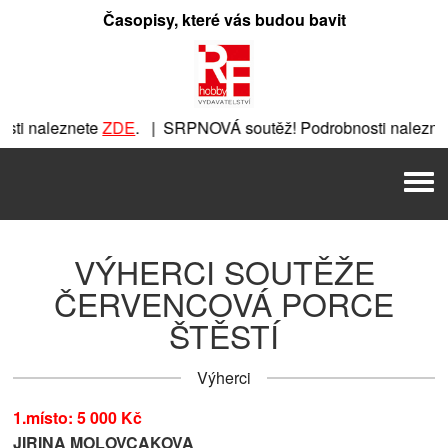
Přeskočit
Časopisy, které vás budou bavit
na
obsah
ti naleznete
ZDE
. | SRPNOVÁ soutěž! Podrobnosti nalezne
nete
ZDE
. | SRPNOVÁ soutěž! Podrobnosti naleznete
ZDE
. |
Men
 | SRPNOVÁ soutěž! Podrobnosti naleznete
ZDE
. | SRPNOVÁ 
VÝHERCI SOUTĚŽE
ČERVENCOVÁ PORCE
ŠTĚSTÍ
Výherci
1.místo: 5 000 Kč
JIRINA MOLOVCAKOVA