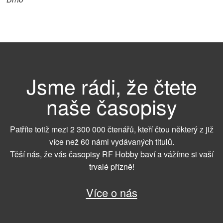
Jsme rádi, že čtete
naše časopisy
Patříte totiž mezi 2 300 000 čtenářů, kteří čtou některý z již
více než 60 námi vydávaných titulů.
Těší nás, že vás časopisy RF Hobby baví a vážíme si vaší
trvalé přízně!
Více o nás