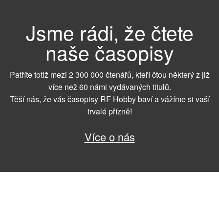
Jsme rádi, že čtete
naše časopisy
Patříte totiž mezi 2 300 000 čtenářů, kteří čtou některý z již
více než 60 námi vydávaných titulů.
Těší nás, že vás časopisy RF Hobby baví a vážíme si vaší
trvalé přízně!
Více o nás