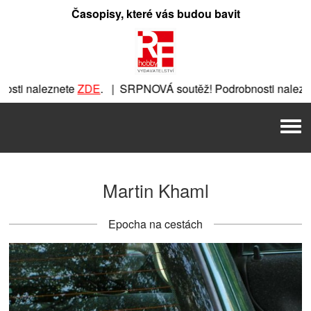
Přeskočit
Časopisy, které vás budou bavit
na
obsah
sti naleznete
ZDE
. | SRPNOVÁ soutěž! Podrobnosti nalezn
znete
ZDE
. | SRPNOVÁ soutěž! Podrobnosti naleznete
ZDE
. 
Men
. | SRPNOVÁ soutěž! Podrobnosti naleznete
ZDE
. | SRPNOVÁ
Martin Khaml
Epocha na cestách