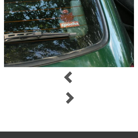
Navigace
Předchozí
pro
Další
příspěvek