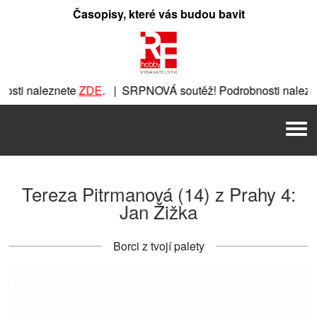
Přeskočit
Časopisy, které vás budou bavit
na
obsah
sti naleznete
ZDE
. | SRPNOVÁ soutěž! Podrobnosti nalezn
znete
ZDE
. | SRPNOVÁ soutěž! Podrobnosti naleznete
ZDE
. 
Men
. | SRPNOVÁ soutěž! Podrobnosti naleznete
ZDE
. | SRPNOVÁ
Tereza Pitrmanová (14) z Prahy 4:
Jan Žižka
Borci z tvojí palety