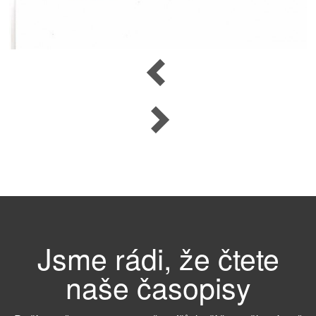
Navigace
Předchozí
pro
Další
příspěvek
Jsme rádi, že čtete
naše časopisy