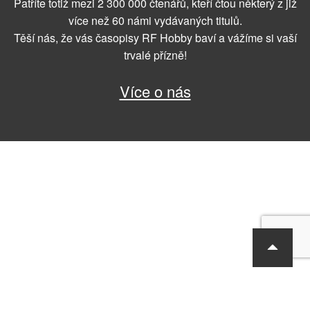
Patříte totiž mezi 2 300 000 čtenářů, kteří čtou některý z již
více než 60 námi vydávaných titulů.
Těší nás, že vás časopisy RF Hobby baví a vážíme si vaší
trvalé přízně!
Více o nás
RF Hobby s.r.o., Bohdalecká 6/1420, Praha 10, 101 00
tel.: 420 281 090 611, e-mail: sekretariat@rf-hobby.cz
Společnost je zapsaná v OR vedeném Městským soudem v Praze,
oddíl C, vložka 75215