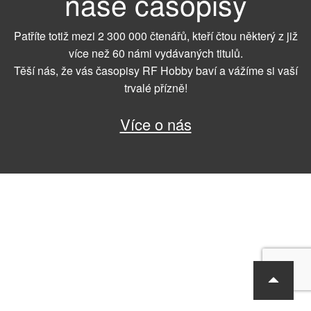
naše časopisy
Patříte totiž mezi 2 300 000 čtenářů, kteří čtou některý z již
více než 60 námi vydávaných titulů.
Těší nás, že vás časopisy RF Hobby baví a vážíme si vaší
trvalé přízně!
Více o nás
RF Hobby s.r.o., Bohdalecká 6/1420, Praha 10, 101 00