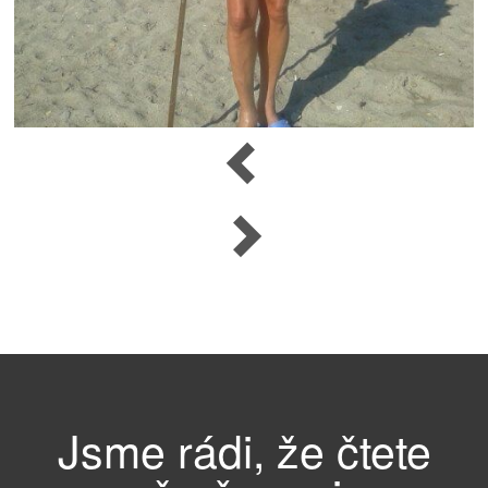
Navigace
Předchozí
pro
Další
příspěvek
Jsme rádi, že čtete