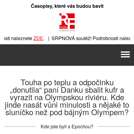
Přeskočit
Časopisy, které vás budou bavit
na
obsah
sti naleznete
ZDE
. | SRPNOVÁ soutěž! Podrobnosti nalezne
nete
ZDE
. | SRPNOVÁ soutěž! Podrobnosti naleznete
ZDE
. 
Men
 | SRPNOVÁ soutěž! Podrobnosti naleznete
ZDE
. | SRPNOVÁ
Touha po teplu a odpočinku
„donutila“ paní Danku sbalit kufr a
vyrazit na Olympskou riviéru. Kde
jinde nasát vůni minulosti a nějaké to
sluníčko než pod bájným Olympem?
Kde jste byli s Epochou?