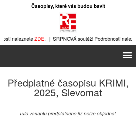
Přeskočit
Časopisy, které vás budou bavit
na
obsah
osti naleznete
ZDE
. | SRPNOVÁ soutěž! Podrobnosti nalez
eznete
ZDE
. | SRPNOVÁ soutěž! Podrobnosti naleznete
ZDE
.
Men
E
. | SRPNOVÁ soutěž! Podrobnosti naleznete
ZDE
. | SRPNOV
Předplatné časopisu KRIMI,
2025, Slevomat
Tuto variantu předplatného již nelze objednat.