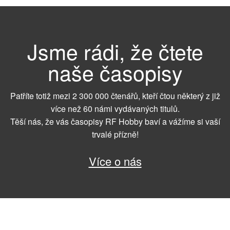
Jsme rádi, že čtete
naše časopisy
Patříte totiž mezi 2 300 000 čtenářů, kteří čtou některý z již
více než 60 námi vydávaných titulů.
Těší nás, že vás časopisy RF Hobby baví a vážíme si vaší
trvalé přízně!
Více o nás