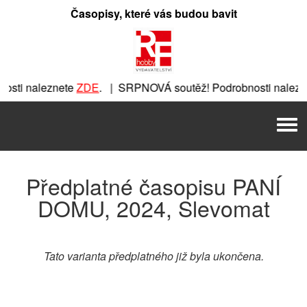
Přeskočit
Časopisy, které vás budou bavit
na
obsah
osti naleznete
ZDE
. | SRPNOVÁ soutěž! Podrobnosti nalezn
eznete
ZDE
. | SRPNOVÁ soutěž! Podrobnosti naleznete
ZDE
.
Men
E
. | SRPNOVÁ soutěž! Podrobnosti naleznete
ZDE
. | SRPNOV
Předplatné časopisu PANÍ
DOMU, 2024, Slevomat
Tato varianta předplatného již byla ukončena.