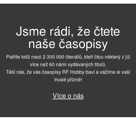
Jsme rádi, že čtete
naše časopisy
Patříte totiž mezi 2 300 000 čtenářů, kteří čtou některý z již
více než 60 námi vydávaných titulů.
Těší nás, že vás časopisy RF Hobby baví a vážíme si vaší
trvalé přízně!
Více o nás