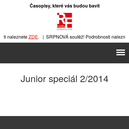
Přeskočit
Časopisy, které vás budou bavit
na
obsah
ti naleznete
ZDE
. | SRPNOVÁ soutěž! Podrobnosti nalezne
nete
ZDE
. | SRPNOVÁ soutěž! Podrobnosti naleznete
ZDE
. |
Men
 | SRPNOVÁ soutěž! Podrobnosti naleznete
ZDE
. | SRPNOVÁ 
Junior speciál 2/2014