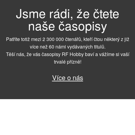
Jsme rádi, že čtete
naše časopisy
Patříte totiž mezi 2 300 000 čtenářů, kteří čtou některý z již
více než 60 námi vydávaných titulů.
Těší nás, že vás časopisy RF Hobby baví a vážíme si vaší
trvalé přízně!
Více o nás