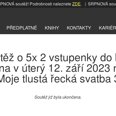
OVÁ soutěž! Podrobnosti naleznete
ZDE
. | SRPNOVÁ soutěž!
PŘEDPLATNÉ
KNIHY
KONTAKTY
KARIÉ
těž o 5x 2 vstupenky do 
a v úterý 12. září 2023 
Moje tlustá řecká svatba 
Soutěž již byla ukončena.