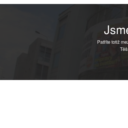
Jsme
Patříte totiž m
Těš