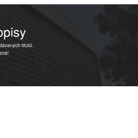
opisy
dávaných titulů.
zně!