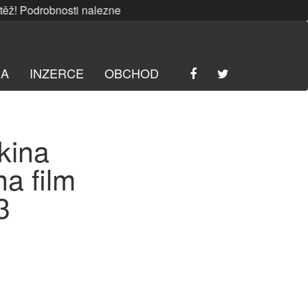
 Podrobnosti naleznete
ZDE
. | SRPNOVÁ soutěž! Podrobnos
RA
INZERCE
OBCHOD
kina
na film
3