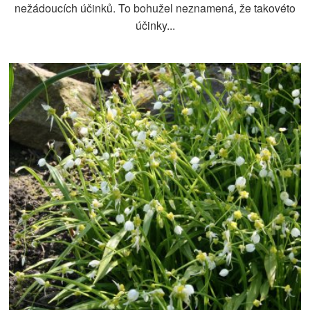
nežádoucích účinků. To bohužel neznamená, že takovéto
účinky...