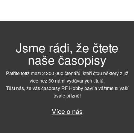
Jsme rádi, že čtete
naše časopisy
Patříte totiž mezi 2 300 000 čtenářů, kteří čtou některý z již
více než 60 námi vydávaných titulů.
Těší nás, že vás časopisy RF Hobby baví a vážíme si vaší
trvalé přízně!
Více o nás