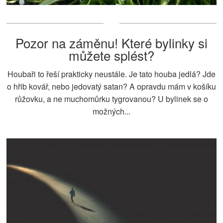
Pozor na záměnu! Které bylinky si
můžete splést?
Houbaři to řeší prakticky neustále. Je tato houba jedlá? Jde
o hřib kovář, nebo jedovatý satan? A opravdu mám v košíku
růžovku, a ne muchomůrku tygrovanou? U bylinek se o
možných...