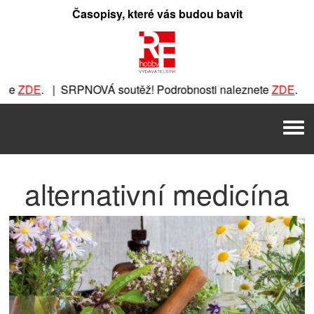
Přeskočit
Časopisy, které vás budou bavit
na
obsah
E
. | SRPNOVÁ soutěž! Podrobnosti naleznete
ZDE
. | SRPNOV
OVÁ soutěž! Podrobnosti naleznete
ZDE
. | SRPNOVÁ soutěž!
Men
ž! Podrobnosti naleznete
ZDE
. | SRPNOVÁ soutěž! Podrobno
alternativní medicína