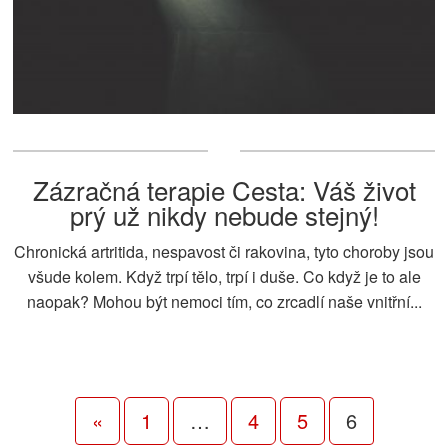
Zázračná terapie Cesta: Váš život
prý už nikdy nebude stejný!
Chronická artritida, nespavost či rakovina, tyto choroby jsou
všude kolem. Když trpí tělo, trpí i duše. Co když je to ale
naopak? Mohou být nemoci tím, co zrcadlí naše vnitřní...
«
1
…
4
5
6