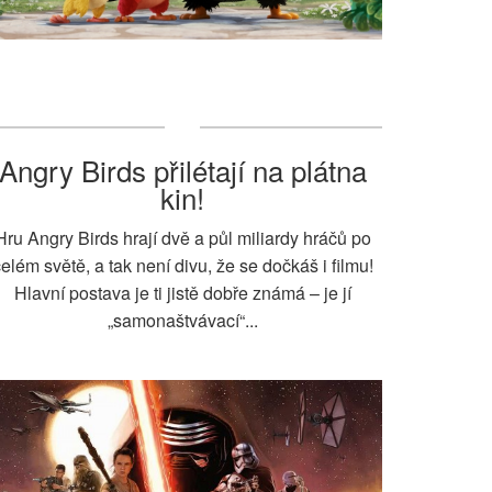
Angry Birds přilétají na plátna
kin!
Hru Angry Birds hrají dvě a půl miliardy hráčů po
elém světě, a tak není divu, že se dočkáš i filmu!
Hlavní postava je ti jistě dobře známá – je jí
„samonaštvávací“...