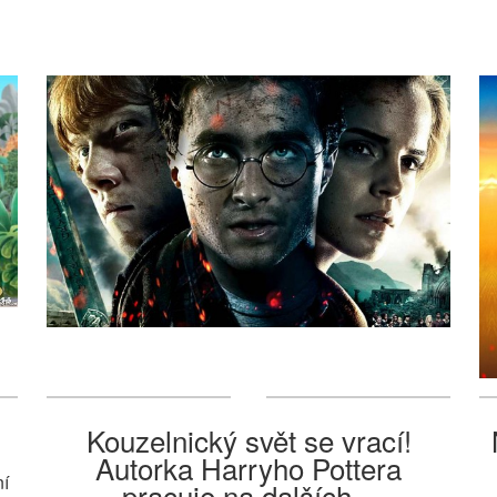
Kouzelnický svět se vrací!
Autorka Harryho Pottera
ní
pracuje na dalších...