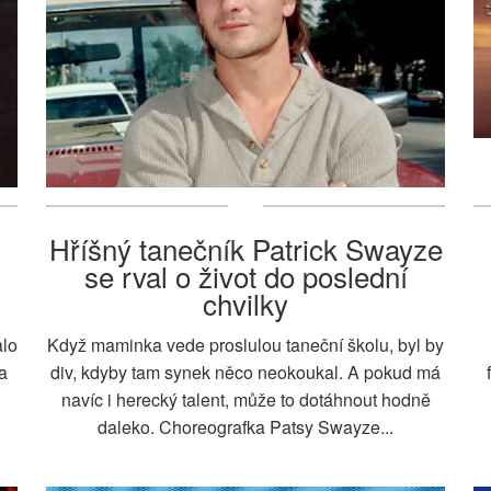
Hříšný tanečník Patrick Swayze
se rval o život do poslední
chvilky
alo
Když maminka vede proslulou taneční školu, byl by
a
div, kdyby tam synek něco neokoukal. A pokud má
navíc i herecký talent, může to dotáhnout hodně
daleko. Choreografka Patsy Swayze...