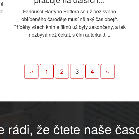
mi
eď
Fanoušci Harryho Pottera se už bez svého
oblíbeného čaroděje musí nějaký čas obejít.
Příběhy všech knih a filmů už byly zakončeny, a tak
nezbývá než čekat, s čím autorka J....
«
1
2
3
4
»
 rádi, že čtete naše čas