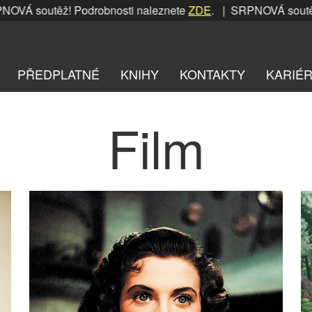
ž! Podrobnosti naleznete
ZDE
. | SRPNOVÁ soutěž! Podrobno
PŘEDPLATNÉ
KNIHY
KONTAKTY
KARIÉ
Film