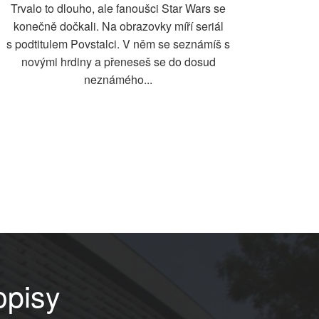
Trvalo to dlouho, ale fanoušci Star Wars se
konečně dočkali. Na obrazovky míří seriál
s podtitulem Povstalci. V něm se seznámíš s
novými hrdiny a přeneseš se do dosud
neznámého...
opisy