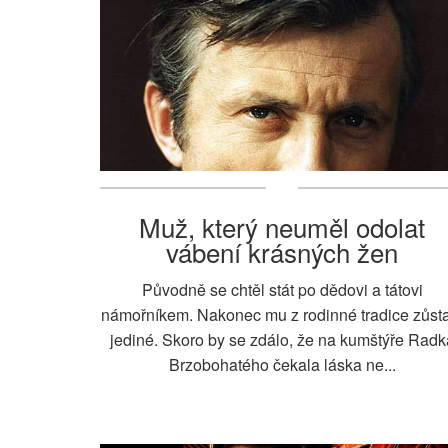
Muž, který neuměl odolat
vábení krásných žen
Původně se chtěl stát po dědovi a tátovi
námořníkem. Nakonec mu z rodinné tradice zůst
jediné. Skoro by se zdálo, že na kumštýře Radk
Brzobohatého čekala láska ne...