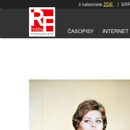
Přeskočit
NOVÁ soutěž! Podrobnosti naleznete
ZDE
. | SRPNOVÁ soutě
na
obsah
ČASOPISY
INTERNET