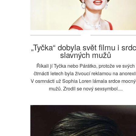
„Tyčka“ dobyla svět filmu i srd
slavných mužů
Říkali jí Tyčka nebo Párátko, protože ve svých
čtrnácti letech byla živoucí reklamou na anorexii
V osmnácti už Sophia Loren lámala srdce mocn
mužů. Zrodil se nový sexsymbol....