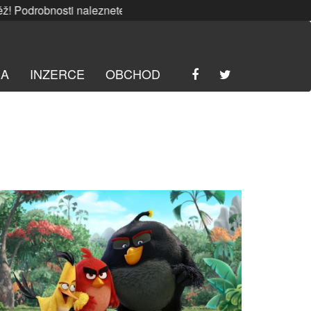
sti naleznete
ZDE
. | SRPNOVÁ soutěž! Podrobnosti nalezne
RA
INZERCE
OBCHOD