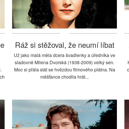
ce
Ráž si stěžoval, že neumí líbat
Už jako malá měla dcera švadlenky a úředníka ve
sladovně Milena Dvorská (1938-2009) velký sen.
.
Moc si přála stát se hvězdou filmového plátna. Na
c
ých
měšťance chodila hrát...