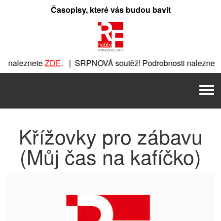
Přeskočit
Časopisy, které vás budou bavit
na
obsah
znete
ZDE
. | SRPNOVÁ soutěž! Podrobnosti naleznete
ZDE
.
E
. | SRPNOVÁ soutěž! Podrobnosti naleznete
ZDE
. | SRPNOV
Men
OVÁ soutěž! Podrobnosti naleznete
ZDE
. | SRPNOVÁ soutěž!
Křížovky pro zábavu
(Můj čas na kafíčko)