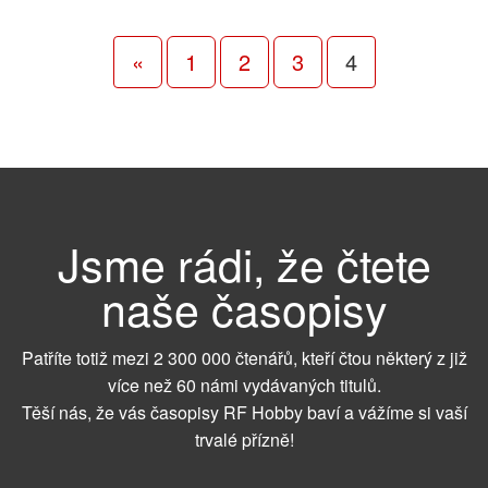
«
1
2
3
4
Jsme rádi, že čtete
naše časopisy
Patříte totiž mezi 2 300 000 čtenářů, kteří čtou některý z již
více než 60 námi vydávaných titulů.
Těší nás, že vás časopisy RF Hobby baví a vážíme si vaší
trvalé přízně!