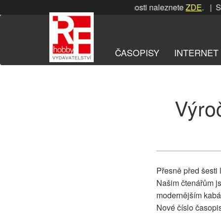
Přeskočit
SRPNOVÁ soutěž! Podrobnosti naleznete
ZDE
. | SRPN
na
obsah
ČASOPISY
INTERNET
Výroč
Přesně před šesti
Našim čtenářům jsm
modernějším kabátě
Nové číslo časop