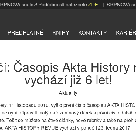
OVÁ soutěž! Podrobnosti naleznete
ZDE
. | SRPNOVÁ soutěž!
PŘEDPLATNÉ
KNIHY
KONTAKTY
KARIÉ
í: Časopis Akta History
vychází již 6 let!
Aktuality
 lety, 11. listopadu 2010, vyšlo první číslo časopisu AKTA HI
e nyní připravili malý narozeninový dárek a první číslo dalšího
. Těšit se můžete na čtivé články, nové rubriky a také na přeh
isu AKTA HISTORY REVUE vychází v pondělí 23. ledna 2017.