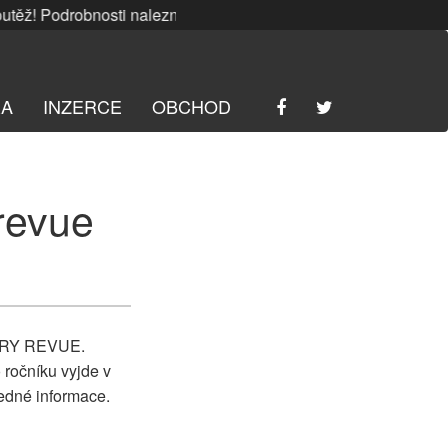
 Podrobnosti naleznete
ZDE
. | SRPNOVÁ soutěž! Podrobnost
RA
INZERCE
OBCHOD
 revue
STORY REVUE.
 ročníku vyjde v
ledné informace.