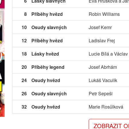
6
Lásky slavných
Eva Hrušková a Jan
8
Příběhy hvězd
Robin Williams
10
Osudy slavných
Josef Kemr
12
Příběhy hvězd
Ladislav Frej
18
Lásky hvězd
Lucie Bílá a Václav
20
Příběhy legend
Josef Abrhám
24
Osudy hvězd
Lukáš Vaculík
26
Osudy slavných
Petr Sepeši
32
Osudy hvězd
Marie Rosůlková
ZOBRAZIT 