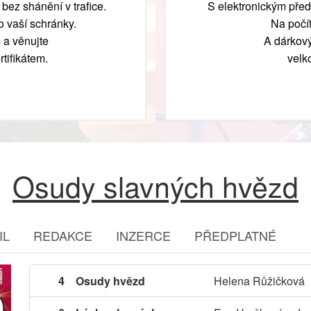
bez shánění v trafice.
S elektronickým před
 vaší schránky.
Na počít
 a věnujte
A dárkový
tifikátem.
velk
Osudy slavných hvězd
IL
REDAKCE
INZERCE
PŘEDPLATNÉ
4
Osudy hvězd
Helena Růžičková