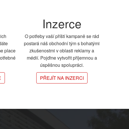
Inzerce
šich
O potřeby vaší příští kampaně se rád
dáte
postará náš obchodní tým s bohatými
me place
zkušenostmi v oblasti reklamy a
potřebné
médií. Pojďme vytvořit příjemnou a
úspěšnou spolupráci.
E
PŘEJÍT NA INZERCI