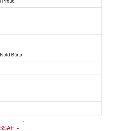
 Přeučil
 Noid Bárta
OBSAH