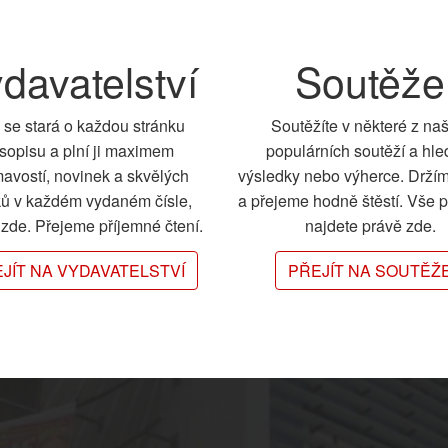
davatelství
Soutěže
 se stará o každou stránku
Soutěžíte v některé z na
sopisu a plní ji maximem
populárních soutěží a hle
mavostí, novinek a skvělých
výsledky nebo výherce. Drží
ků v každém vydaném čísle,
a přejeme hodně štěstí. Vše 
e zde. Přejeme příjemné čtení.
najdete právě zde.
JÍT NA VYDAVATELSTVÍ
PŘEJÍT NA SOUTĚŽ