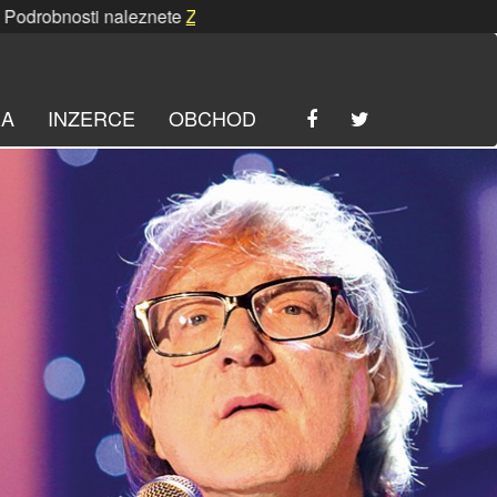
 naleznete
ZDE
. | SRPNOVÁ soutěž! Podrobnosti naleznete
RA
INZERCE
OBCHOD