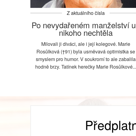
Z aktuálního čísla
Po nevydařeném manželství u
nikoho nechtěla
Milovali ji diváci, ale i její kolegové. Marie
Rosůlková (†91) byla usměvavá optimistka se
smyslem pro humor. V soukromí to ale zabalila
hodně brzy. Tatínek herečky Marie Rosůlkové..
Předplat