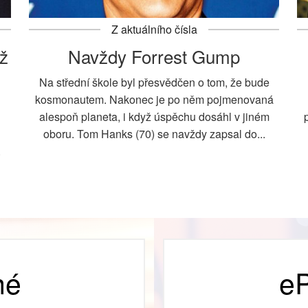
Z aktuálního čísla
ž
Navždy Forrest Gump
Na střední škole byl přesvědčen o tom, že bude
kosmonautem. Nakonec je po něm pojmenovaná
alespoň planeta, i když úspěchu dosáhl v jiném
oboru. Tom Hanks (70) se navždy zapsal do...
.
né
eP