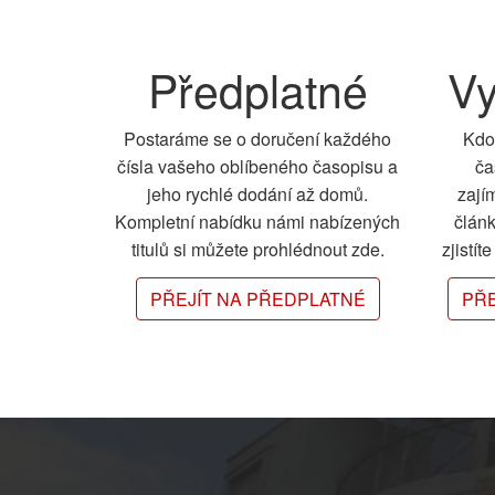
Předplatné
Vy
Postaráme se o doručení každého
Kdo
čísla vašeho oblíbeného časopisu a
ča
jeho rychlé dodání až domů.
zají
Kompletní nabídku námi nabízených
člán
titulů si můžete prohlédnout zde.
zjistít
PŘEJÍT NA PŘEDPLATNÉ
PŘE