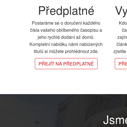
Předplatné
Vy
Postaráme se o doručení každého
Kdo
čísla vašeho oblíbeného časopisu a
ča
jeho rychlé dodání až domů.
zají
Kompletní nabídku námi nabízených
člán
titulů si můžete prohlédnout zde.
zjistít
PŘEJÍT NA PŘEDPLATNÉ
PŘE
Jsme