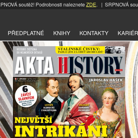
utěž! Podrobnosti naleznete
ZDE
. | SRPNOVÁ soutěž! Podro
PŘEDPLATNÉ
KNIHY
KONTAKTY
KARIÉ