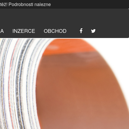
bnosti naleznete
ZDE
. | SRPNOVÁ soutěž! Podrobnosti nal
RA
INZERCE
OBCHOD