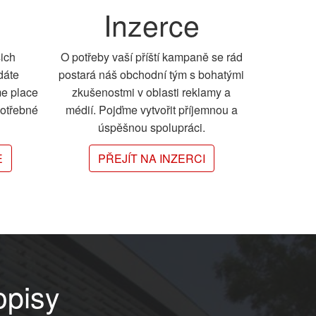
Inzerce
šich
O potřeby vaší příští kampaně se rád
dáte
postará náš obchodní tým s bohatými
me place
zkušenostmi v oblasti reklamy a
potřebné
médií. Pojďme vytvořit příjemnou a
úspěšnou spolupráci.
E
PŘEJÍT NA INZERCI
opisy