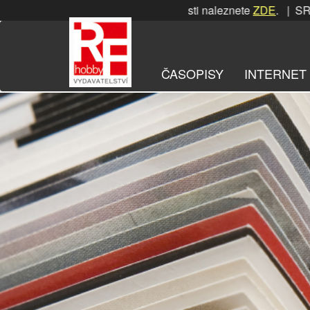
Přeskočit
SRPNOVÁ soutěž! Podrobnosti naleznete
ZDE
. | SRPNOVÁ so
na
obsah
ČASOPISY
INTERNET