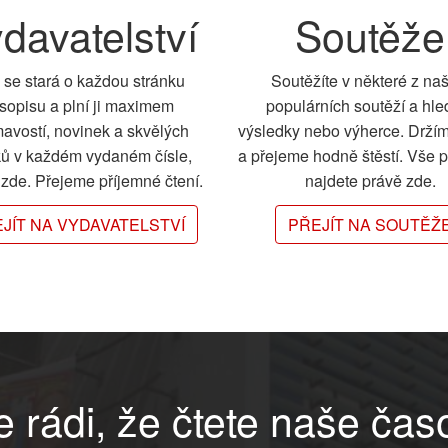
davatelství
Soutěže
 se stará o každou stránku
Soutěžíte v některé z na
sopisu a plní ji maximem
populárních soutěží a hle
mavostí, novinek a skvělých
výsledky nebo výherce. Drží
ků v každém vydaném čísle,
a přejeme hodně štěstí. Vše 
e zde. Přejeme příjemné čtení.
najdete právě zde.
JÍT NA VYDAVATELSTVÍ
PŘEJÍT NA SOUTĚŽ
 rádi, že čtete naše čas