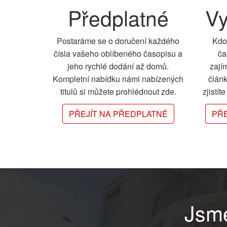
Předplatné
Vy
Postaráme se o doručení každého
Kdo
čísla vašeho oblíbeného časopisu a
ča
jeho rychlé dodání až domů.
zají
Kompletní nabídku námi nabízených
člán
titulů si můžete prohlédnout zde.
zjistít
PŘEJÍT NA PŘEDPLATNÉ
PŘE
Jsme