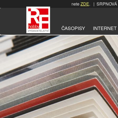
Přeskočit
 soutěž! Podrobnosti naleznete
ZDE
. | SRPNOVÁ soutěž! P
na
obsah
ČASOPISY
INTERNET