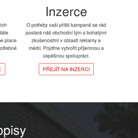
Inzerce
šich
O potřeby vaší příští kampaně se rád
dáte
postará náš obchodní tým s bohatými
me place
zkušenostmi v oblasti reklamy a
potřebné
médií. Pojďme vytvořit příjemnou a
úspěšnou spolupráci.
E
PŘEJÍT NA INZERCI
opisy