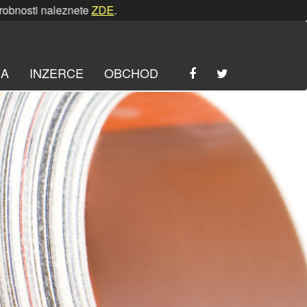
naleznete
ZDE
. | SRPNOVÁ soutěž! Podrobnosti naleznete
Z
RA
INZERCE
OBCHOD