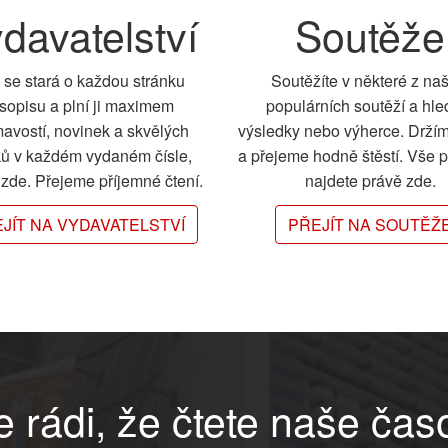
davatelství
Soutěže
 se stará o každou stránku
Soutěžíte v některé z na
sopisu a plní ji maximem
populárních soutěží a hle
mavostí, novinek a skvělých
výsledky nebo výherce. Drží
ků v každém vydaném čísle,
a přejeme hodně štěstí. Vše 
e zde. Přejeme příjemné čtení.
najdete právě zde.
JÍT NA VYDAVATELSTVÍ
PŘEJÍT NA SOUTĚŽ
 rádi, že čtete naše čas