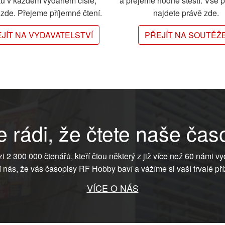
ků v každém vydaném čísle,
a přejeme hodně štěstí. Vše 
e zde. Přejeme příjemné čtení.
najdete právě zde.
JÍT NA VYDAVATELSTVÍ
PŘEJÍT NA SOUTĚŽ
 rádi, že čtete naše čas
ezi 2 300 000 čtenářů, kteří čtou některý z již více než 60 námi vy
í nás, že vás časopisy RF Hobby baví a vážíme si vaší trvalé pří
VÍCE O NÁS