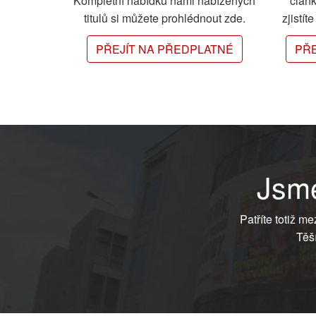
Kompletní nabídku námi nabízených
člán
titulů si můžete prohlédnout zde.
zjistít
PŘEJÍT NA PŘEDPLATNÉ
PŘE
Jsme
Patříte totiž m
Těš