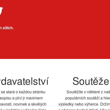
 sítích.
davatelství
Soutěže
 se stará o každou stránku
Soutěžíte v některé z na
sopisu a plní ji maximem
populárních soutěží a hle
mavostí, novinek a skvělých
výsledky nebo výherce. Drží