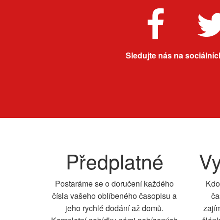
Sledujte nás na sociálních
Předplatné
Vy
Postaráme se o doručení každého
Kdo
čísla vašeho oblíbeného časopisu a
ča
jeho rychlé dodání až domů.
zají