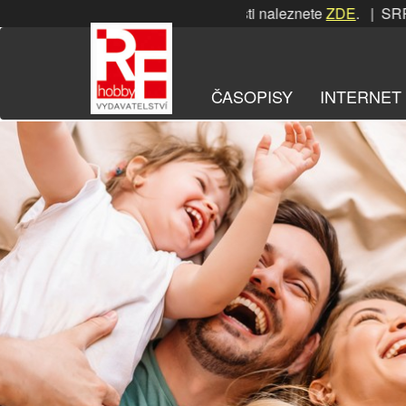
Přeskočit
RPNOVÁ soutěž! Podrobnosti naleznete
ZDE
. | SRPNOVÁ sou
na
obsah
ČASOPISY
INTERNET