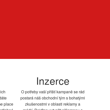
Inzerce
šich
O potřeby vaší příští kampaně se rád
dáte
postará náš obchodní tým s bohatými
me place
zkušenostmi v oblasti reklamy a