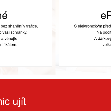
né
eP
bez shánění v trafice.
S elektronickým před
 vaší schránky.
Na počít
 a věnujte
A dárkový
tifikátem.
velk
ic ujít