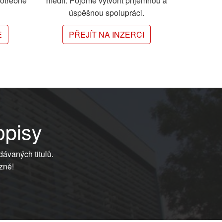
potřebné
médií. Pojďme vytvořit příjemnou a
úspěšnou spolupráci.
E
PŘEJÍT NA INZERCI
opisy
dávaných titulů.
zně!