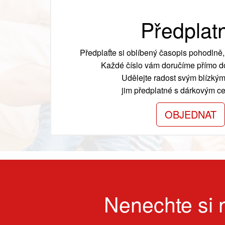
Předplat
Předplaťte si oblíbený časopis pohodlně, 
Každé číslo vám doručíme přímo do
Udělejte radost svým blízkým
jim předplatné s dárkovým cer
OBJEDNAT
Nenechte si n