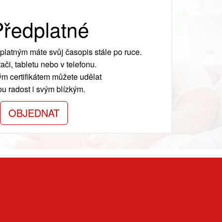
ředplatné
platným máte svůj časopis stále po ruce.
ači, tabletu nebo v telefonu.
m certifikátem můžete udělat
ou radost i svým blízkým.
OBJEDNAT