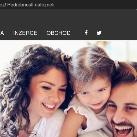
nosti naleznete
ZDE
. | SRPNOVÁ soutěž! Podrobnosti nalez
RA
INZERCE
OBCHOD