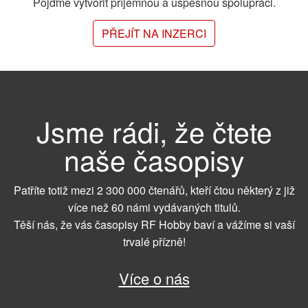
Pojďme vytvořit příjemnou a úspěšnou spolupráci.
PŘEJÍT NA INZERCI
Jsme rádi, že čtete
naše časopisy
Patříte totiž mezi 2 300 000 čtenářů, kteří čtou některý z již
více než 60 námi vydávaných titulů.
Těší nás, že vás časopisy RF Hobby baví a vážíme si vaší
trvalé přízně!
Více o nás