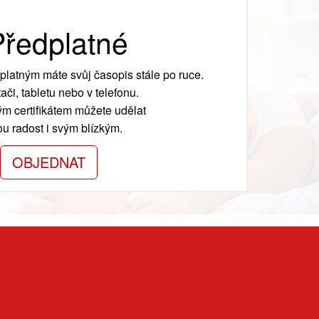
ředplatné
platným máte svůj časopis stále po ruce.
ači, tabletu nebo v telefonu.
m certifikátem můžete udělat
ou radost i svým blízkým.
OBJEDNAT