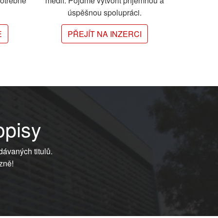
potřebné
médií. Pojďme vytvořit příjemnou a
úspěšnou spolupráci.
E
PŘEJÍT NA INZERCI
opisy
dávaných titulů.
zně!