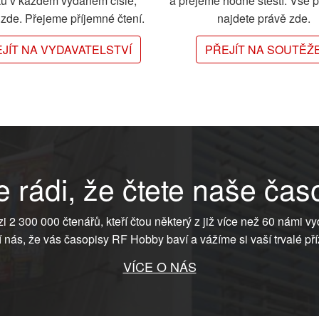
ků v každém vydaném čísle,
a přejeme hodně štěstí. Vše 
e zde. Přejeme příjemné čtení.
najdete právě zde.
JÍT NA VYDAVATELSTVÍ
PŘEJÍT NA SOUTĚŽ
 rádi, že čtete naše čas
ezi 2 300 000 čtenářů, kteří čtou některý z již více než 60 námi vy
í nás, že vás časopisy RF Hobby baví a vážíme si vaší trvalé pří
VÍCE O NÁS