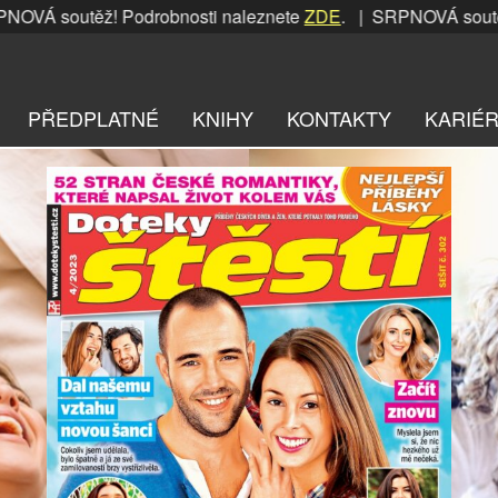
těž! Podrobnosti naleznete
ZDE
. | SRPNOVÁ soutěž! Podrob
PŘEDPLATNÉ
KNIHY
KONTAKTY
KARIÉ