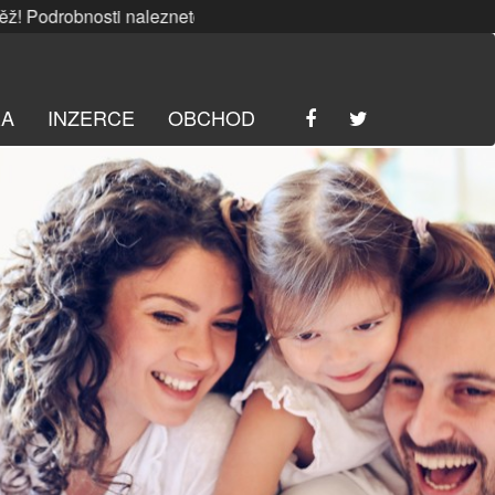
nosti naleznete
ZDE
. | SRPNOVÁ soutěž! Podrobnosti nalez
RA
INZERCE
OBCHOD