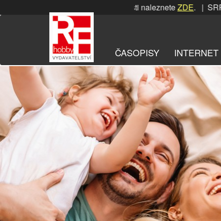
Přeskočit
RPNOVÁ soutěž! Podrobnosti naleznete
ZDE
. | SRPNOVÁ sou
na
obsah
ČASOPISY
INTERNET