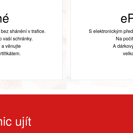
né
eP
bez shánění v trafice.
S elektronickým před
 vaší schránky.
Na počít
 a věnujte
A dárkový
tifikátem.
velk
ic ujít