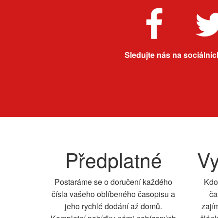
Sledujte nás na sociálních
Předplatné
Vy
Postaráme se o doručení každého
Kdo
čísla vašeho oblíbeného časopisu a
ča
jeho rychlé dodání až domů.
zají