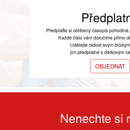
Předplat
Předplaťte si oblíbený časopis pohodlně, 
Každé číslo vám doručíme přímo do
Udělejte radost svým blízkým
jim předplatné s dárkovým cer
OBJEDNAT
Nenechte si n