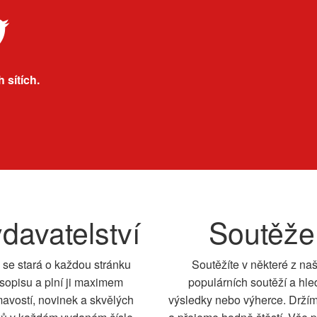
 sítích.
davatelství
Soutěže
 se stará o každou stránku
Soutěžíte v některé z na
sopisu a plní ji maximem
populárních soutěží a hle
mavostí, novinek a skvělých
výsledky nebo výherce. Drží