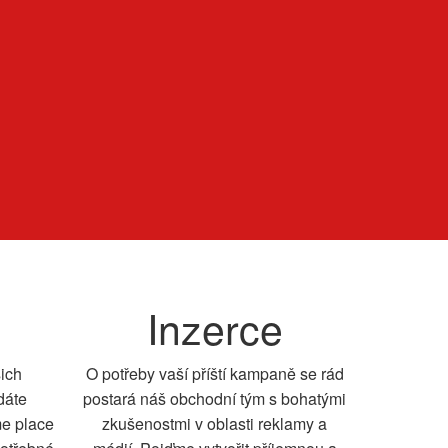
Inzerce
šich
O potřeby vaší příští kampaně se rád
dáte
postará náš obchodní tým s bohatými
me place
zkušenostmi v oblasti reklamy a