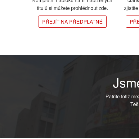
Kompletní nabídku námi nabízených
člán
titulů si můžete prohlédnout zde.
zjistít
PŘEJÍT NA PŘEDPLATNÉ
PŘE
Jsme
Patříte totiž m
Těš