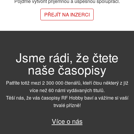
Pojďme vytvořit příjemnou a úspěšnou spolupráci.
PŘEJÍT NA INZERCI
Jsme rádi, že čtete
naše časopisy
Patříte totiž mezi 2 300 000 čtenářů, kteří čtou některý z již
více než 60 námi vydávaných titulů.
Těší nás, že vás časopisy RF Hobby baví a vážíme si vaší
trvalé přízně!
Více o nás