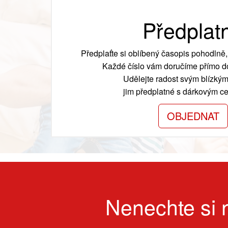
Předplat
Předplaťte si oblíbený časopis pohodlně, 
Každé číslo vám doručíme přímo do
Udělejte radost svým blízkým
jim předplatné s dárkovým cer
OBJEDNAT
Nenechte si n