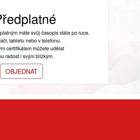
ředplatné
platným máte svůj časopis stále po ruce.
ači, tabletu nebo v telefonu.
m certifikátem můžete udělat
ou radost i svým blízkým.
OBJEDNAT