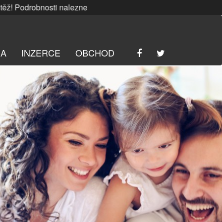
bnosti naleznete
ZDE
. | SRPNOVÁ soutěž! Podrobnosti nale
RA
INZERCE
OBCHOD