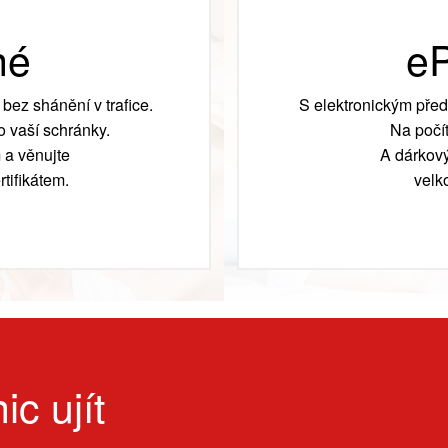
né
eP
bez shánění v trafice.
S elektronickým před
 vaší schránky.
Na počít
 a věnujte
A dárkový
tifikátem.
velk
ic ujít