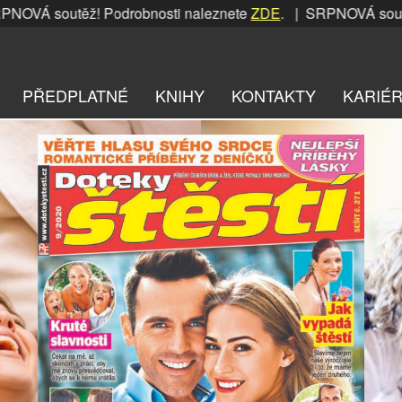
těž! Podrobnosti naleznete
ZDE
. | SRPNOVÁ soutěž! Podro
PŘEDPLATNÉ
KNIHY
KONTAKTY
KARIÉ