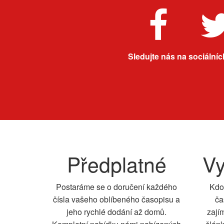
Sledujte nás na sociálních
Předplatné
Vy
Postaráme se o doručení každého
Kdo
čísla vašeho oblíbeného časopisu a
ča
jeho rychlé dodání až domů.
zají