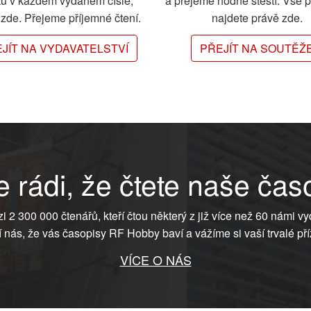
ků v každém vydaném čísle,
a přejeme hodně štěstí. Vše 
e zde. Přejeme příjemné čtení.
najdete právě zde.
JÍT NA VYDAVATELSTVÍ
PŘEJÍT NA SOUTĚŽ
 rádi, že čtete naše čas
ezi 2 300 000 čtenářů, kteří čtou některý z již více než 60 námi vy
í nás, že vás časopisy RF Hobby baví a vážíme si vaší trvalé pří
VÍCE O NÁS