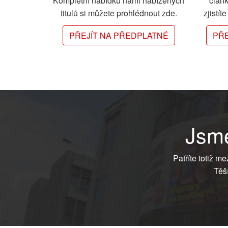
Kompletní nabídku námi nabízených
člán
titulů si můžete prohlédnout zde.
zjistít
PŘEJÍT NA PŘEDPLATNÉ
PŘE
Jsme
Patříte totiž m
Těš