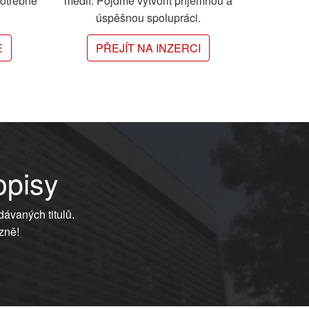
potřebné
médií. Pojďme vytvořit příjemnou a
úspěšnou spolupráci.
E
PŘEJÍT NA INZERCI
opisy
dávaných titulů.
zně!