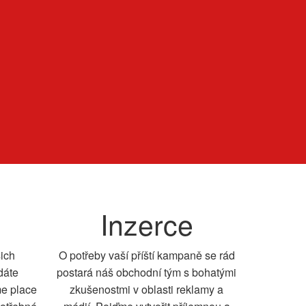
Inzerce
šich
O potřeby vaší příští kampaně se rád
dáte
postará náš obchodní tým s bohatými
me place
zkušenostmi v oblasti reklamy a