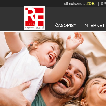
Přeskočit
SRPNOVÁ soutěž! Podrobnosti naleznete
ZDE
. | SRPNOVÁ sou
na
obsah
ČASOPISY
INTERNET