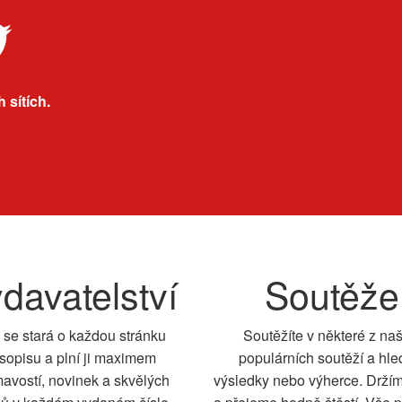
 sítích.
davatelství
Soutěže
 se stará o každou stránku
Soutěžíte v některé z na
sopisu a plní ji maximem
populárních soutěží a hle
mavostí, novinek a skvělých
výsledky nebo výherce. Drží