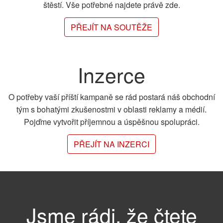
štěstí. Vše potřebné najdete právě zde.
PŘEJÍT NA SOUTĚŽE
Inzerce
O potřeby vaší příští kampaně se rád postará náš obchodní
tým s bohatými zkušenostmi v oblasti reklamy a médií.
Pojďme vytvořit příjemnou a úspěšnou spolupráci.
PŘEJÍT NA INZERCI
Jsme rádi, že čtete