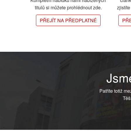
Kompletní nabídku námi nabízených
člán
titulů si můžete prohlédnout zde.
zjistít
PŘEJÍT NA PŘEDPLATNÉ
PŘE
Jsme
Patříte totiž m
Těš