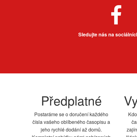
Sledujte nás na sociálních
Předplatné
Vy
Postaráme se o doručení každého
Kdo
čísla vašeho oblíbeného časopisu a
ča
jeho rychlé dodání až domů.
zají