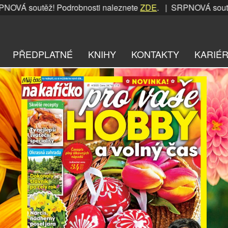
ěž! Podrobnosti naleznete
ZDE
. | SRPNOVÁ soutěž! Podrobn
PŘEDPLATNÉ
KNIHY
KONTAKTY
KARIÉ