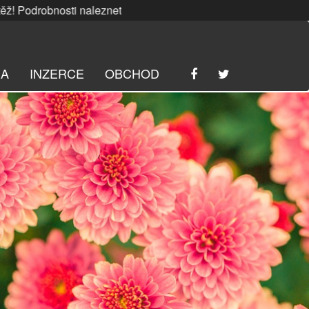
osti naleznete
ZDE
. | SRPNOVÁ soutěž! Podrobnosti nalez
RA
INZERCE
OBCHOD