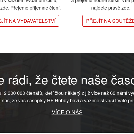
ků v každém vydaném čísle,
a přejeme hodně štěstí. Vše 
e zde. Přejeme příjemné čtení.
najdete právě zde.
JÍT NA VYDAVATELSTVÍ
PŘEJÍT NA SOUTĚŽ
 rádi, že čtete naše čas
ezi 2 300 000 čtenářů, kteří čtou některý z již více než 60 námi vy
í nás, že vás časopisy RF Hobby baví a vážíme si vaší trvalé pří
VÍCE O NÁS