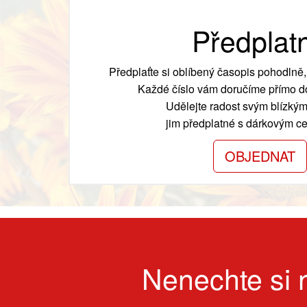
Předplat
Předplaťte si oblíbený časopis pohodlně, 
Každé číslo vám doručíme přímo do
Udělejte radost svým blízkým
jim předplatné s dárkovým cer
OBJEDNAT
Nenechte si n