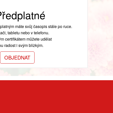
ředplatné
platným máte svůj časopis stále po ruce.
ači, tabletu nebo v telefonu.
m certifikátem můžete udělat
ou radost i svým blízkým.
OBJEDNAT