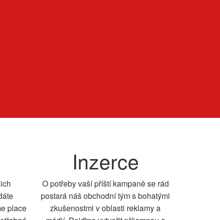
Inzerce
šich
O potřeby vaší příští kampaně se rád
dáte
postará náš obchodní tým s bohatými
me place
zkušenostmi v oblasti reklamy a