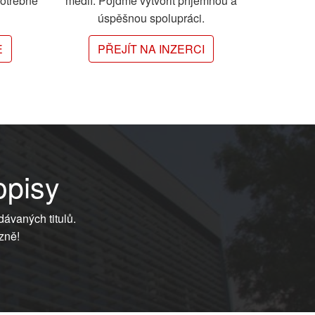
potřebné
médií. Pojďme vytvořit příjemnou a
úspěšnou spolupráci.
E
PŘEJÍT NA INZERCI
opisy
dávaných titulů.
zně!