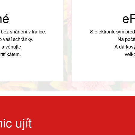
né
eP
bez shánění v trafice.
S elektronickým před
 vaší schránky.
Na počít
 a věnujte
A dárkový
tifikátem.
velk
ic ujít