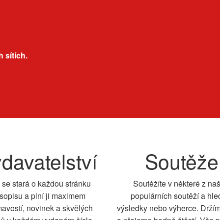
 sítích.
davatelství
Soutěže
 se stará o každou stránku
Soutěžíte v některé z na
sopisu a plní ji maximem
populárních soutěží a hle
mavostí, novinek a skvělých
výsledky nebo výherce. Drží