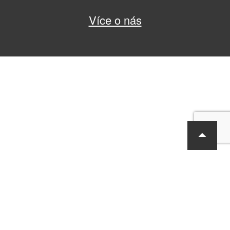
Více o nás
RF Hobby s.r.o., Bohdalecká 6/1420, Praha 10, 101 00
tel.: 420 281 090 611, e-mail: sekretariat@rf-hobby.cz
Společnost je zapsaná v OR vedeném Městským soudem v Praze,
oddíl C, vložka 75215
Informace o zpracování osobních údajů
Všeobecné obchodní
podmínky
Copyright © RF-Hobby s.r.o