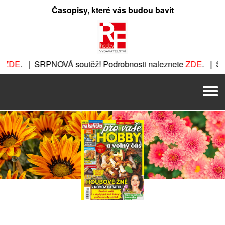
Přeskočit
Časopisy, které vás budou bavit
na
obsah
. | SRPNOVÁ soutěž! Podrobnosti naleznete
ZDE
. | SRPNOV
OVÁ soutěž! Podrobnosti naleznete
ZDE
. | SRPNOVÁ soutěž!
Men
ž! Podrobnosti naleznete
ZDE
. | SRPNOVÁ soutěž! Podrobno