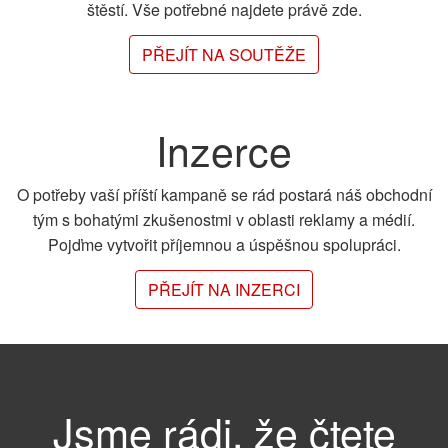
štěstí. Vše potřebné najdete právě zde.
PŘEJÍT NA SOUTĚŽE
Inzerce
O potřeby vaší příští kampaně se rád postará náš obchodní
tým s bohatými zkušenostmi v oblasti reklamy a médií.
Pojďme vytvořit příjemnou a úspěšnou spolupráci.
PŘEJÍT NA INZERCI
Jsme rádi, že čtete