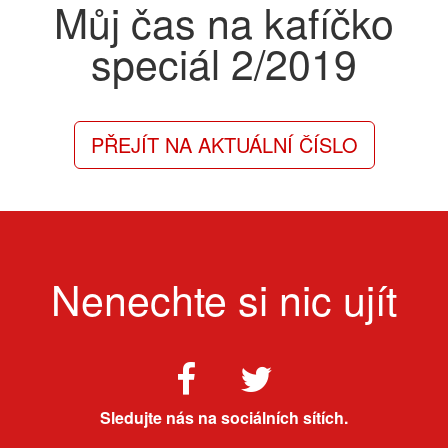
Můj čas na kafíčko
speciál
2/2019
PŘEJÍT NA AKTUÁLNÍ ČÍSLO
Nenechte si nic ujít
Sledujte nás na sociálních sítích.