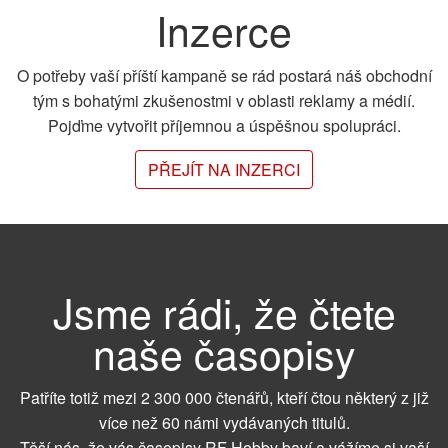
Inzerce
O potřeby vaší příští kampaně se rád postará náš obchodní
tým s bohatými zkušenostmi v oblasti reklamy a médií.
Pojďme vytvořit příjemnou a úspěšnou spolupráci.
PŘEJÍT NA INZERCI
Jsme rádi, že čtete
naše časopisy
Patříte totiž mezi 2 300 000 čtenářů, kteří čtou některý z již
více než 60 námi vydávaných titulů.
Těší nás, že vás časopisy RF Hobby baví a vážíme si vaší