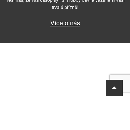
trvalé přízně!
Více o nás
RF Hobby s.r.o., Bohdalecká 6/1420, Praha 10, 101 00
tel.: 420 281 090 611, e-mail: sekretariat@rf-hobby.cz
Společnost je zapsaná v OR vedeném Městským soudem v Praze,
oddíl C, vložka 75215
Informace o zpracování osobních údajů
Všeobecné obchodní
podmínky