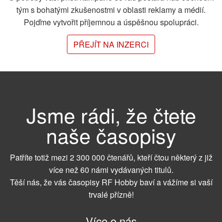
tým s bohatými zkušenostmi v oblasti reklamy a médií.
Pojďme vytvořit příjemnou a úspěšnou spolupráci.
PŘEJÍT NA INZERCI
Jsme rádi, že čtete
naše časopisy
Patříte totiž mezi 2 300 000 čtenářů, kteří čtou některý z již
více než 60 námi vydávaných titulů.
Těší nás, že vás časopisy RF Hobby baví a vážíme si vaší
trvalé přízně!
Více o nás