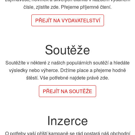
čísle, zjistíte zde. Přejeme příjemné čtení.
PŘEJÍT NA VYDAVATELSTVÍ
Soutěže
Soutěžíte v některé z našich populárních soutěží a hledáte
výsledky nebo výherce. Držíme place a přejeme hodně
štěstí. Vše potřebné najdete právě zde.
PŘEJÍT NA SOUTĚŽE
Inzerce
O potřeby vaší příští kampaně se rád postará náš obchodní