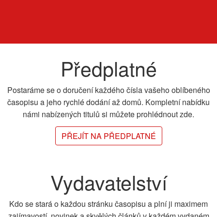
Předplatné
Postaráme se o doručení každého čísla vašeho oblíbeného
časopisu a jeho rychlé dodání až domů. Kompletní nabídku
námi nabízených titulů si můžete prohlédnout zde.
PŘEJÍT NA PŘEDPLATNÉ
Vydavatelství
Kdo se stará o každou stránku časopisu a plní ji maximem
zajímavostí, novinek a skvělých článků v každém vydaném