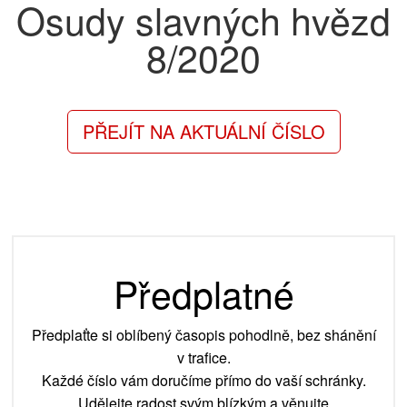
Osudy slavných hvězd
8/2020
PŘEJÍT NA AKTUÁLNÍ ČÍSLO
Předplatné
Předplaťte si oblíbený časopis pohodlně, bez shánění
v trafice.
Každé číslo vám doručíme přímo do vaší schránky.
Udělejte radost svým blízkým a věnujte