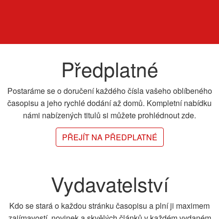
Předplatné
Postaráme se o doručení každého čísla vašeho oblíbeného
časopisu a jeho rychlé dodání až domů. Kompletní nabídku
námi nabízených titulů si můžete prohlédnout zde.
PŘEJÍT NA PŘEDPLATNÉ
Vydavatelství
Kdo se stará o každou stránku časopisu a plní ji maximem
zajímavostí, novinek a skvělých článků v každém vydaném