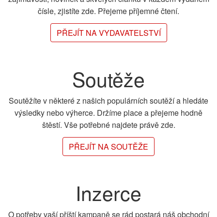
čísle, zjistíte zde. Přejeme příjemné čtení.
PŘEJÍT NA VYDAVATELSTVÍ
Soutěže
Soutěžíte v některé z našich populárních soutěží a hledáte
výsledky nebo výherce. Držíme place a přejeme hodně
štěstí. Vše potřebné najdete právě zde.
PŘEJÍT NA SOUTĚŽE
Inzerce
O potřeby vaší příští kampaně se rád postará náš obchodní