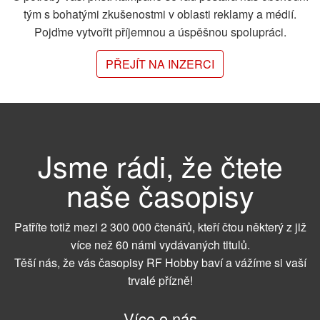
tým s bohatými zkušenostmi v oblasti reklamy a médií.
Pojďme vytvořit příjemnou a úspěšnou spolupráci.
PŘEJÍT NA INZERCI
Jsme rádi, že čtete
naše časopisy
Patříte totiž mezi 2 300 000 čtenářů, kteří čtou některý z již
více než 60 námi vydávaných titulů.
Těší nás, že vás časopisy RF Hobby baví a vážíme si vaší
trvalé přízně!
Více o nás