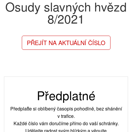
Osudy slavných hvězd
8/2021
PŘEJÍT NA AKTUÁLNÍ ČÍSLO
Předplatné
Předplaťte si oblíbený časopis pohodlně, bez shánění
v trafice.
Každé číslo vám doručíme přímo do vaší schránky.
Udělejte radost svým blízkým a věnujte