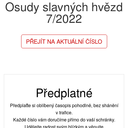
Osudy slavných hvězd
7/2022
PŘEJÍT NA AKTUÁLNÍ ČÍSLO
Předplatné
Předplaťte si oblíbený časopis pohodlně, bez shánění
v trafice.
Každé číslo vám doručíme přímo do vaší schránky.
Udělejte radost svým blízkým a věnujte