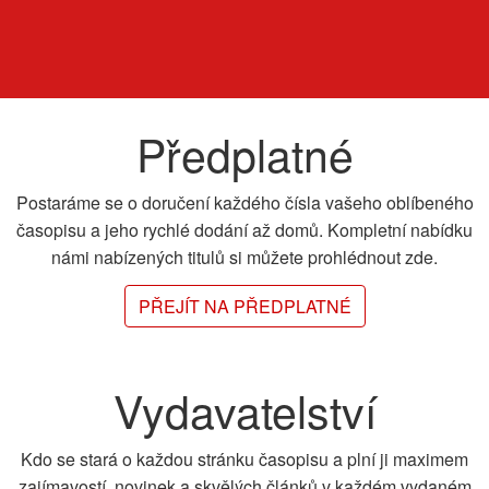
Předplatné
Postaráme se o doručení každého čísla vašeho oblíbeného
časopisu a jeho rychlé dodání až domů. Kompletní nabídku
námi nabízených titulů si můžete prohlédnout zde.
PŘEJÍT NA PŘEDPLATNÉ
Vydavatelství
Kdo se stará o každou stránku časopisu a plní ji maximem
zajímavostí, novinek a skvělých článků v každém vydaném