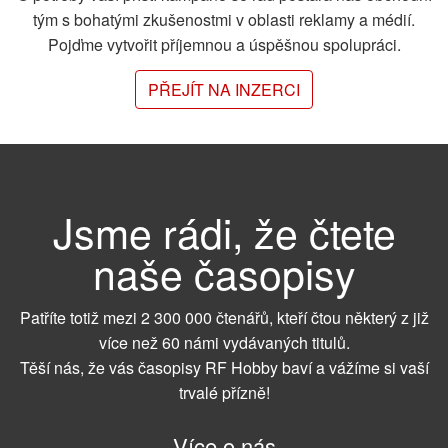
tým s bohatými zkušenostmi v oblasti reklamy a médií.
Pojďme vytvořit příjemnou a úspěšnou spolupráci.
PŘEJÍT NA INZERCI
Jsme rádi, že čtete
naše časopisy
Patříte totiž mezi 2 300 000 čtenářů, kteří čtou některý z již
více než 60 námi vydávaných titulů.
Těší nás, že vás časopisy RF Hobby baví a vážíme si vaší
trvalé přízně!
Více o nás