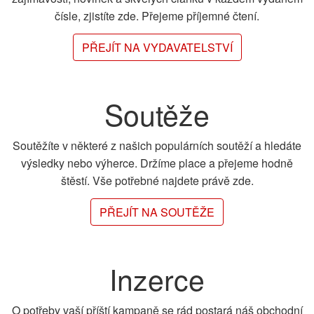
čísle, zjistíte zde. Přejeme příjemné čtení.
PŘEJÍT NA VYDAVATELSTVÍ
Soutěže
Soutěžíte v některé z našich populárních soutěží a hledáte
výsledky nebo výherce. Držíme place a přejeme hodně
štěstí. Vše potřebné najdete právě zde.
PŘEJÍT NA SOUTĚŽE
Inzerce
O potřeby vaší příští kampaně se rád postará náš obchodní