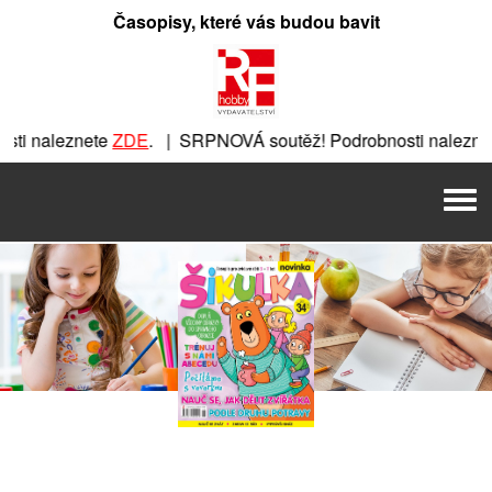
Přeskočit
Časopisy, které vás budou bavit
na
obsah
ti naleznete
ZDE
. | SRPNOVÁ soutěž! Podrobnosti naleznet
nete
ZDE
. | SRPNOVÁ soutěž! Podrobnosti naleznete
ZDE
. |
Men
| SRPNOVÁ soutěž! Podrobnosti naleznete
ZDE
. | SRPNOVÁ 