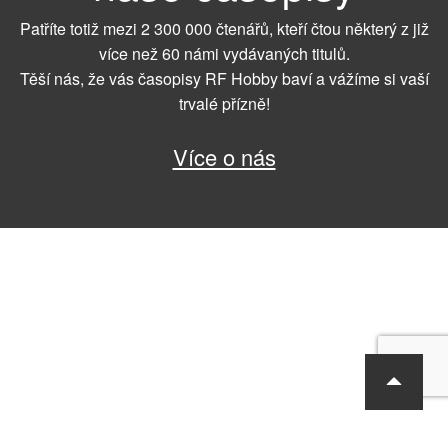
Patříte totiž mezi 2 300 000 čtenářů, kteří čtou některý z již
více než 60 námi vydávaných titulů.
Těší nás, že vás časopisy RF Hobby baví a vážíme si vaší
trvalé přízně!
Více o nás
RF Hobby s.r.o., Bohdalecká 6/1420, Praha 10, 101 00
tel.: 420 281 090 611, e-mail: sekretariat@rf-hobby.cz