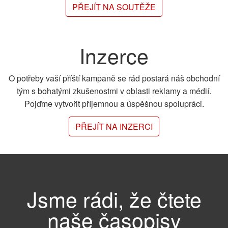
PŘEJÍT NA SOUTĚŽE
Inzerce
O potřeby vaší příští kampaně se rád postará náš obchodní
tým s bohatými zkušenostmi v oblasti reklamy a médií.
Pojďme vytvořit příjemnou a úspěšnou spolupráci.
PŘEJÍT NA INZERCI
Jsme rádi, že čtete
naše časopisy