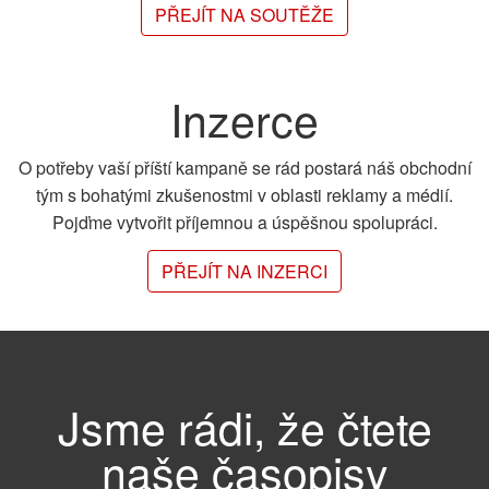
PŘEJÍT NA SOUTĚŽE
Inzerce
O potřeby vaší příští kampaně se rád postará náš obchodní
tým s bohatými zkušenostmi v oblasti reklamy a médií.
Pojďme vytvořit příjemnou a úspěšnou spolupráci.
PŘEJÍT NA INZERCI
Jsme rádi, že čtete
naše časopisy