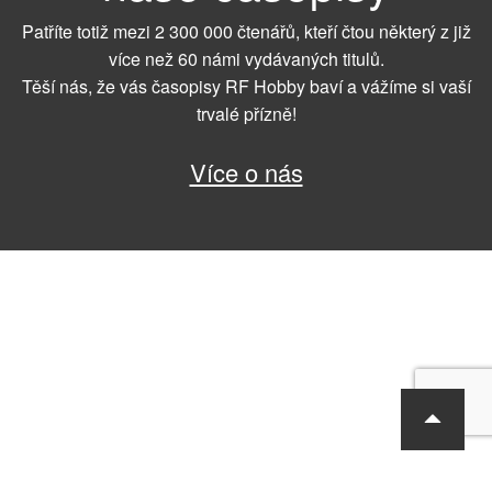
Patříte totiž mezi 2 300 000 čtenářů, kteří čtou některý z již
více než 60 námi vydávaných titulů.
Těší nás, že vás časopisy RF Hobby baví a vážíme si vaší
trvalé přízně!
Více o nás
RF Hobby s.r.o., Bohdalecká 6/1420, Praha 10, 101 00
tel.: 420 281 090 611, e-mail: sekretariat@rf-hobby.cz