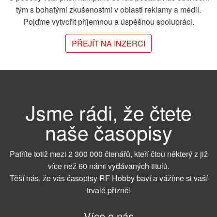
tým s bohatými zkušenostmi v oblasti reklamy a médií.
Pojďme vytvořit příjemnou a úspěšnou spolupráci.
PŘEJÍT NA INZERCI
Jsme rádi, že čtete
naše časopisy
Patříte totiž mezi 2 300 000 čtenářů, kteří čtou některý z již
více než 60 námi vydávaných titulů.
Těší nás, že vás časopisy RF Hobby baví a vážíme si vaší
trvalé přízně!
Více o nás