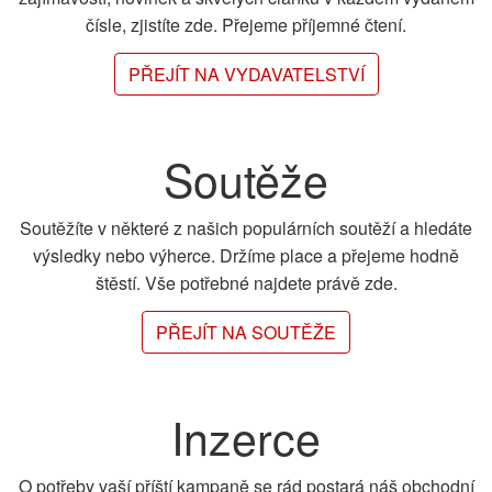
čísle, zjistíte zde. Přejeme příjemné čtení.
PŘEJÍT NA VYDAVATELSTVÍ
Soutěže
Soutěžíte v některé z našich populárních soutěží a hledáte
výsledky nebo výherce. Držíme place a přejeme hodně
štěstí. Vše potřebné najdete právě zde.
PŘEJÍT NA SOUTĚŽE
Inzerce
O potřeby vaší příští kampaně se rád postará náš obchodní