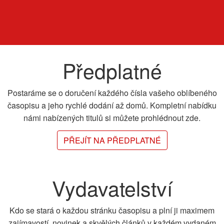
Předplatné
Postaráme se o doručení každého čísla vašeho oblíbeného
časopisu a jeho rychlé dodání až domů. Kompletní nabídku
námi nabízených titulů si můžete prohlédnout zde.
PŘEJÍT NA PŘEDPLATNÉ
Vydavatelství
Kdo se stará o každou stránku časopisu a plní ji maximem
zajímavostí, novinek a skvělých článků v každém vydaném