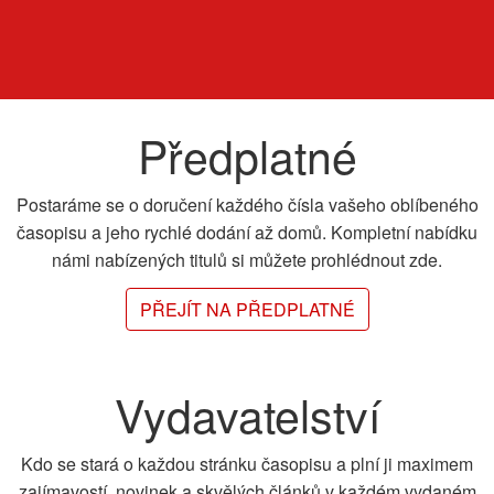
Předplatné
Postaráme se o doručení každého čísla vašeho oblíbeného
časopisu a jeho rychlé dodání až domů. Kompletní nabídku
námi nabízených titulů si můžete prohlédnout zde.
PŘEJÍT NA PŘEDPLATNÉ
Vydavatelství
Kdo se stará o každou stránku časopisu a plní ji maximem
zajímavostí, novinek a skvělých článků v každém vydaném