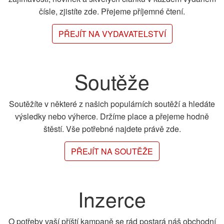
čísle, zjistíte zde. Přejeme příjemné čtení.
PŘEJÍT NA VYDAVATELSTVÍ
Soutěže
Soutěžíte v některé z našich populárních soutěží a hledáte
výsledky nebo výherce. Držíme place a přejeme hodně
štěstí. Vše potřebné najdete právě zde.
PŘEJÍT NA SOUTĚŽE
Inzerce
O potřeby vaší příští kampaně se rád postará náš obchodní