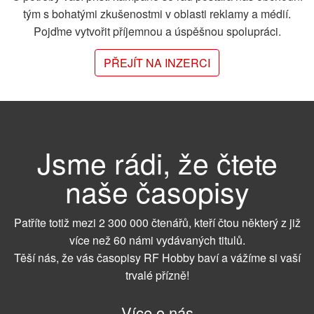
tým s bohatými zkušenostmi v oblasti reklamy a médií.
Pojďme vytvořit příjemnou a úspěšnou spolupráci.
PŘEJÍT NA INZERCI
Jsme rádi, že čtete
naše časopisy
Patříte totiž mezi 2 300 000 čtenářů, kteří čtou některý z již
více než 60 námi vydávaných titulů.
Těší nás, že vás časopisy RF Hobby baví a vážíme si vaší
trvalé přízně!
Více o nás