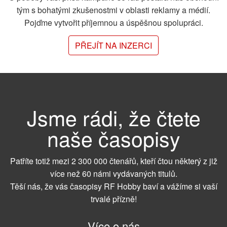
tým s bohatými zkušenostmi v oblasti reklamy a médií.
Pojďme vytvořit příjemnou a úspěšnou spolupráci.
PŘEJÍT NA INZERCI
Jsme rádi, že čtete
naše časopisy
Patříte totiž mezi 2 300 000 čtenářů, kteří čtou některý z již
více než 60 námi vydávaných titulů.
Těší nás, že vás časopisy RF Hobby baví a vážíme si vaší
trvalé přízně!
Více o nás