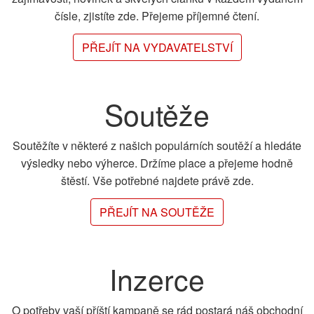
čísle, zjistíte zde. Přejeme příjemné čtení.
PŘEJÍT NA VYDAVATELSTVÍ
Soutěže
Soutěžíte v některé z našich populárních soutěží a hledáte
výsledky nebo výherce. Držíme place a přejeme hodně
štěstí. Vše potřebné najdete právě zde.
PŘEJÍT NA SOUTĚŽE
Inzerce
O potřeby vaší příští kampaně se rád postará náš obchodní