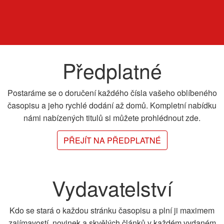
Předplatné
Postaráme se o doručení každého čísla vašeho oblíbeného
časopisu a jeho rychlé dodání až domů. Kompletní nabídku
námi nabízených titulů si můžete prohlédnout zde.
PŘEJÍT NA PŘEDPLATNÉ
Vydavatelství
Kdo se stará o každou stránku časopisu a plní ji maximem
zajímavostí, novinek a skvělých článků v každém vydaném