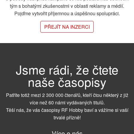
tým s bohatými zkušenostmi v oblasti reklamy a médií.
Pojďme vytvořit příjemnou a úspěšnou spolupráci.
PŘEJÍT NA INZERCI
Jsme rádi, že čtete
naše časopisy
Patříte totiž mezi 2 300 000 čtenářů, kteří čtou některý z již
více než 60 námi vydávaných titulů.
Těší nás, že vás časopisy RF Hobby baví a vážíme si vaší
trvalé přízně!
Více o nás