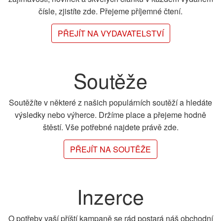
čísle, zjistíte zde. Přejeme příjemné čtení.
PŘEJÍT NA VYDAVATELSTVÍ
Soutěže
Soutěžíte v některé z našich populárních soutěží a hledáte
výsledky nebo výherce. Držíme place a přejeme hodně
štěstí. Vše potřebné najdete právě zde.
PŘEJÍT NA SOUTĚŽE
Inzerce
O potřeby vaší příští kampaně se rád postará náš obchodní