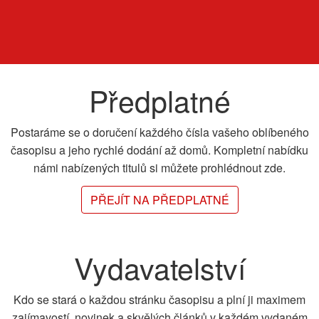
Předplatné
Postaráme se o doručení každého čísla vašeho oblíbeného
časopisu a jeho rychlé dodání až domů. Kompletní nabídku
námi nabízených titulů si můžete prohlédnout zde.
PŘEJÍT NA PŘEDPLATNÉ
Vydavatelství
Kdo se stará o každou stránku časopisu a plní ji maximem
zajímavostí, novinek a skvělých článků v každém vydaném